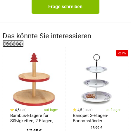
Frage schreiben
Das könnte Sie interessieren
Previous
%
-21%
4,5
auf lager
4,5
auf lager
3x
182x
Bambus-Etagere für
Banquet 3-Etagen-
Süßigkeiten, 2 Etagen,
Bonbonständer
Rot
Lavendel
18,99 €
17,49
€