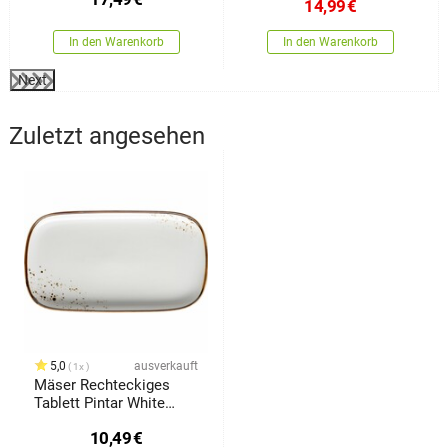
14,99
€
In den Warenkorb
In den Warenkorb
Next
Zuletzt angesehen
5,0
ausverkauft
1x
Mäser Rechteckiges
Tablett Pintar White
braune Punkte 25 x 14 x
10,49
€
2 cm