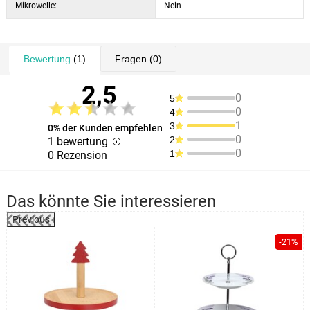
Mikrowelle:
Nein
Bewertung
(1)
Fragen
(0)
2,5
0
5
0
4
1
3
0% der Kunden empfehlen
0
2
1 bewertung
0
1
0 Rezension
Das könnte Sie interessieren
Previous
%
-21%