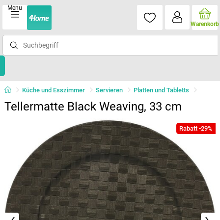
Menu
Warenkorb
Küche und Esszimmer
Servieren
Platten und Tabletts
Tellermatte Black Weaving, 33 cm
Rabatt -29%