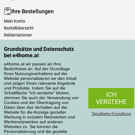
Ihre Bestellungen
Mein Konto
Bestellübersicht
Reklamationen
Widerrufsbelehrung
Grundsätze und Datenschutz
Einfach mehr wissen
bei e4home.at
Richtlinien zur Verarbeitung von Bewertungen
e4home.at wir passen an Ihre
Bedürfnisse an. Auf der Grundlage
Transportarten
Ihres Nutzungsverhaltens auf der
Website personalisieren wir den Inhalt
und zeigen Ihnen relevante Angebote
und Produkte. Indem Sie auf die
Zahlungsmethoden
Schaltfläche "Ich verstehe" klicken,
ICH
stimmen Sie auch der Verwendung von
VERSTEHE
Cookies und der Übertragung von
Daten über das Verhalten auf der
Website für die Anzeige gezielter
Detaillierte Einstellung
Werbung in sozialen Netzwerken und
Werbenetzwerken auf anderen
Websites zu. Sie können die
Personalisierung und die gezielte