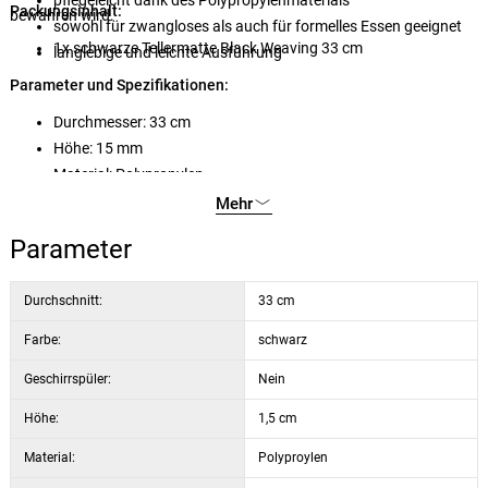
pflegeleicht dank des Polypropylenmaterials
Packungsinhalt:
bewahren wird.
sowohl für zwangloses als auch für formelles Essen geeignet
1x schwarze Tellermatte Black Weaving 33 cm
langlebige und leichte Ausführung
Parameter und Spezifikationen:
Durchmesser: 33 cm
Höhe: 15 mm
Material: Polypropylen
Farbe: schwarz
Mehr
Parameter
Durchschnitt:
33 cm
Farbe:
schwarz
Geschirrspüler:
Nein
Höhe:
1,5 cm
Material:
Polyproylen