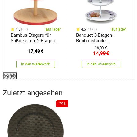
4,5
auf lager
4,5
auf lager
3x
182x
Bambus-Etagere für
Banquet 3-Etagen-
Süßigkeiten, 2 Etagen,
Bonbonständer
Rot
Lavendel
18,99 €
17,49
€
14,99
€
In den Warenkorb
In den Warenkorb
Next
Zuletzt angesehen
-29%