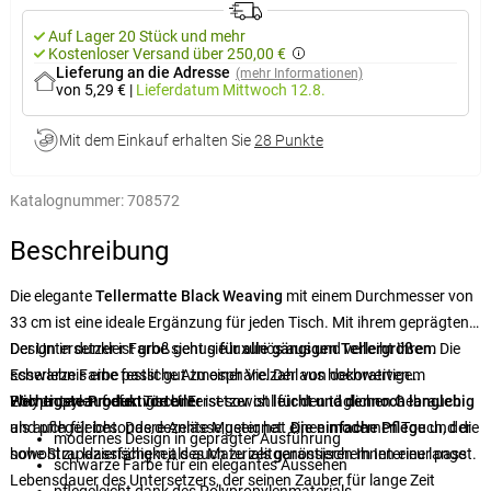
Auf Lager 20 Stück und mehr
Kostenloser Versand über 250,00 €
Lieferung an die Adresse
(mehr Informationen)
von 5,29 €
|
Lieferdatum
Mittwoch 12.8.
Mit dem Einkauf erhalten Sie
28 Punkte
Katalognummer:
708572
Beschreibung
Die elegante
Tellermatte
Black Weaving
mit einem Durchmesser von
33 cm ist eine ideale Ergänzung für jeden Tisch. Mit ihrem geprägten
Design in dunkler Farbe sieht sie luxuriös aus und verleiht Ihrem
Der Untersetzer ist groß genug
für alle gängigen Tellergrößen
. Die
Esserlebnis eine festliche Atmosphäre. Der aus hochwertigem
schwarze Farbe passt gut zu einer Vielzahl von dekorativen
Polypropylen gefertigte Untersetzer ist
Elementen auf dem Tisch. Er ist sowohl für den täglichen Gebrauch
Wichtigste Produktvorteile:
leicht und dennoch langlebig
und pflegeleicht. Das dezente Muster hat einen modernen Touch, der
als auch für besondere Anlässe geeignet.
Die einfache Pflege
und die
modernes Design in geprägter Ausführung
sowohl zu klassischem als auch zu zeitgenössischem Interieur passt.
hohe Strapazierfähigkeit des Materials garantieren Ihnen eine lange
schwarze Farbe für ein elegantes Aussehen
Lebensdauer des Untersetzers, der seinen Zauber für lange Zeit