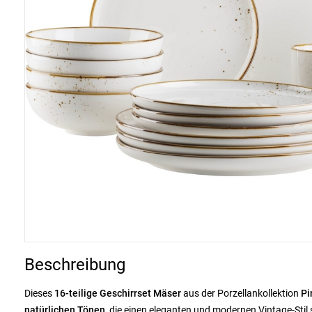
Beschreibung
Dieses
16-teilige Geschirrset Mäser
aus der Porzellankollektion
Pi
natürlichen Tönen
, die einen eleganten und modernen Vintage-Stil 