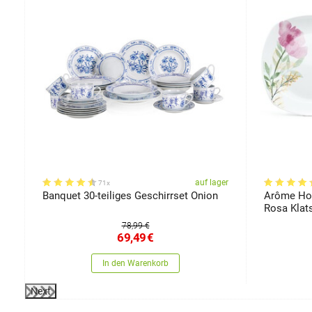
er
auf lager
71x
Banquet 30-teiliges Geschirrset Onion
Arôme Hom
Rosa Kla
78,99 €
69,49
€
In den Warenkorb
Next