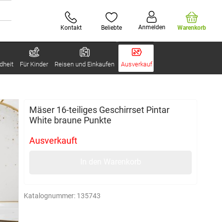
Anmelden
Kontakt
Beliebte
Warenkorb
dheit
Für Kinder
Reisen und Einkaufen
Ausverkauf
Mäser 16-teiliges Geschirrset Pintar
White braune Punkte
Ausverkauft
In den Warenkorb
Katalognummer:
135743