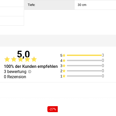
Tiefe:
30 cm
5,0
3
5
0
4
0
3
100% der Kunden empfehlen
0
2
3 bewertung
0
1
0 Rezension
-27%