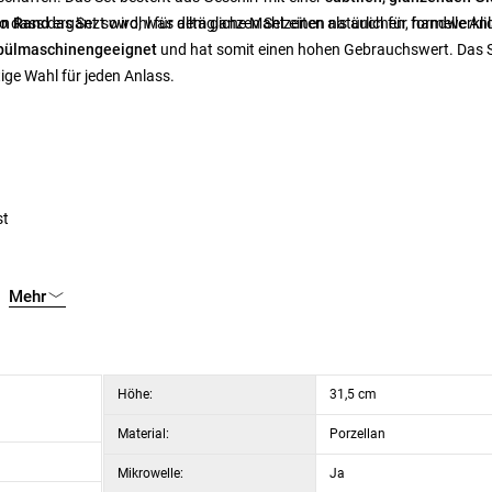
so dass das Set sowohl für alltägliche Mahlzeiten als auch für formelle An
en Rand
ergänzt wird, was dem ganzen Set einen natürlichen, handwerkli
spülmaschinengeeignet
und hat somit einen hohen Gebrauchswert. Das 
tige Wahl für jeden Anlass.
st
Mehr
Höhe:
31,5 cm
Material:
Porzellan
Mikrowelle:
Ja