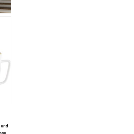
 und
asur
,