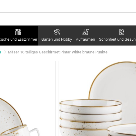
Küche und Esszimmer
Garten und Hobby
Aufräumen
Schönheit und Gesun
s
Mäser 16-teiliges Geschirrset Pintar White braune Punkte