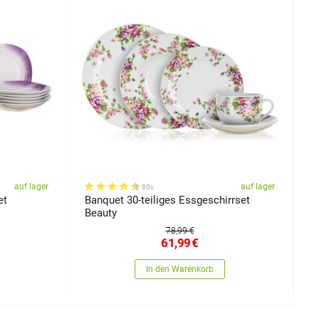
auf lager
auf lager
80x
et
Banquet 30-teiliges Essgeschirrset
B
Beauty
78,99 €
61,99
€
In den Warenkorb