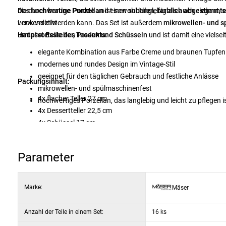
die durch
Das hochwertige Porzellan
braune Punkte
und einen
ist sowohl langlebig als auch elegant, 
subtilen, farblich abgestimmt
Look verleiht.
verwendet werden kann. Das Set ist außerdem
mikrowellen- und 
umfasst
Hauptvorteile des Produkts:
Essteller, Tassen und Schüsseln
und ist damit eine vielsei
elegante Kombination aus Farbe Creme und braunen Tupfen
modernes und rundes Design im Vintage-Stil
geeignet für den täglichen Gebrauch und festliche Anlässe
Packungsinhalt:
mikrowellen- und spülmaschinenfest
4x flacher Teller 27 cm
hochwertiges Porzellan, das langlebig und leicht zu pflegen i
4x Dessertteller 22,5 cm
4x Schüssel 17 cm
4x Kaffeetasse 360 ml
Parameter
Marke:
Mäser
Anzahl der Teile in einem Set:
16 ks