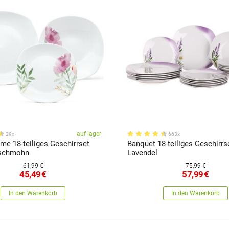
auf lager
29x
663x
e 18-teiliges Geschirrset
Banquet 18-teiliges Geschirrs
tschmohn
Lavendel
61,99 €
75,99 €
45,49
€
57,99
€
In den Warenkorb
In den Warenkorb