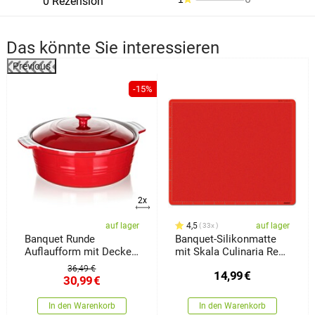
0 Rezension
Das könnte Sie interessieren
Previous
%
-15%
2x
auf lager
4,5
auf lager
33x
Banquet Runde
Banquet-Silikonmatte
Auflaufform mit Deckel
mit Skala Culinaria Red
Culinaria Red 3 l
50 x 40 cm
36,49 €
14,99
€
30,99
€
In den Warenkorb
In den Warenkorb