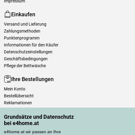
Impressum
Einkaufen
Versand und Lieferung
Zahlungsmethoden
Punktenprogramm
Informationen für den Käufer
Datenschutzeinstellungen
Geschäftsbedingungen
Pflege der Bettwäsche
Ihre Bestellungen
Mein Konto
Bestellübersicht
Reklamationen
Widerrufsbelehrung
Grundsätze und Datenschutz
Einfach mehr wissen
bei e4home.at
Richtlinien zur Verarbeitung von Bewertungen
e4home.at wir passen an Ihre