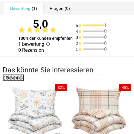
Bewertung
(1)
Fragen
(0)
5,0
1
5
0
4
0
3
100% der Kunden empfehlen
0
2
1 bewertung
0
1
0 Rezension
Das könnte Sie interessieren
Previous
%
-32%
-45%