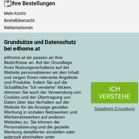
Ihre Bestellungen
Mein Konto
Bestellübersicht
Reklamationen
Widerrufsbelehrung
Grundsätze und Datenschutz
Einfach mehr wissen
bei e4home.at
Richtlinien zur Verarbeitung von Bewertungen
e4home.at wir passen an Ihre
Bedürfnisse an. Auf der Grundlage
Transportarten
Ihres Nutzungsverhaltens auf der
Website personalisieren wir den Inhalt
und zeigen Ihnen relevante Angebote
und Produkte. Indem Sie auf die
Zahlungsmethoden
Schaltfläche "Ich verstehe" klicken,
ICH
stimmen Sie auch der Verwendung von
VERSTEHE
Cookies und der Übertragung von
Daten über das Verhalten auf der
Website für die Anzeige gezielter
Detaillierte Einstellung
Werbung in sozialen Netzwerken und
Werbenetzwerken auf anderen
Websites zu. Sie können die
Personalisierung und die gezielte
Werbung detaillierter einstellen oder
Datenschutzerklärung
jederzeit abschalten unter