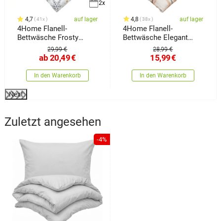
2x
4,7
auf lager
4,8
auf lager
41x
38x
4Home Flanell-
4Home Flanell-
Bettwäsche Frosty
Bettwäsche Elegant
snowflakes
Plaid, 140 x 200 cm, 70 x
29,99 €
28,99 €
90 cm
ab
20,49
€
15,99
€
In den Warenkorb
In den Warenkorb
Next
Zuletzt angesehen
-4%