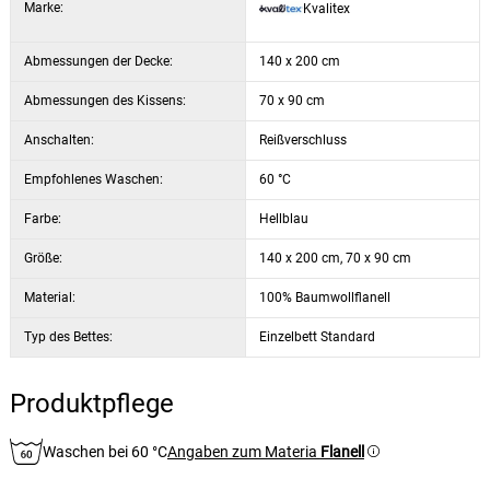
Marke:
Kvalitex
noch leicht feucht ist, da sich übertrocknete Bettwäsche nur schwer
bügeln lässt.
Abmessungen der Decke:
140 x 200 cm
Abmessungen des Kissens:
70 x 90 cm
Anschalten:
Reißverschluss
Empfohlenes Waschen:
60 °C
Farbe:
Hellblau
Größe:
140 x 200 cm, 70 x 90 cm
Material:
100% Baumwollflanell
Typ des Bettes:
Einzelbett Standard
Produktpflege
Waschen bei 60 °C
Angaben zum Materia
Flanell