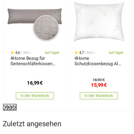
4,6
auf lager
4,7
auf lager
190x
302x
4Home Bezug für
4Home
Seitenschläferkissen
Schutzkissenbezug Aloe
Orient Grau, 50 x 150 cm
Vera, 70 x 90 cm
16,99 €
16,99
€
15,99
€
In den Warenkorb
In den Warenkorb
Next
Zuletzt angesehen