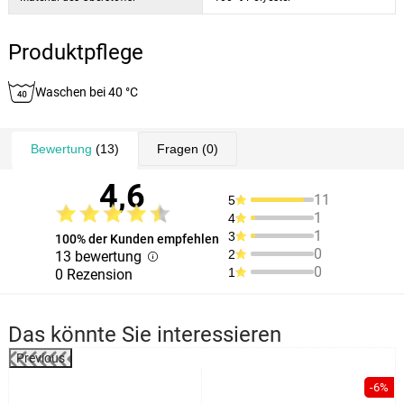
Produktpflege
Waschen bei 40 °C
Bewertung
(13)
Fragen
(0)
4,6
11
5
1
4
1
3
100% der Kunden empfehlen
0
2
13 bewertung
0
1
0 Rezension
Das könnte Sie interessieren
Previous
%
-6%