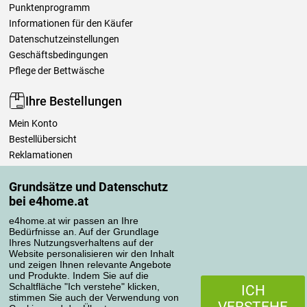
Punktenprogramm
Informationen für den Käufer
Datenschutzeinstellungen
Geschäftsbedingungen
Pflege der Bettwäsche
Ihre Bestellungen
Mein Konto
Bestellübersicht
Reklamationen
Widerrufsbelehrung
Grundsätze und Datenschutz
Einfach mehr wissen
bei e4home.at
Richtlinien zur Verarbeitung von Bewertungen
e4home.at wir passen an Ihre
Bedürfnisse an. Auf der Grundlage
Transportarten
Ihres Nutzungsverhaltens auf der
Website personalisieren wir den Inhalt
und zeigen Ihnen relevante Angebote
und Produkte. Indem Sie auf die
Zahlungsmethoden
Schaltfläche "Ich verstehe" klicken,
ICH
stimmen Sie auch der Verwendung von
VERSTEHE