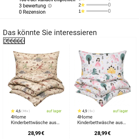
0
2
3 bewertung
0
1
0 Rezension
Das könnte Sie interessieren
Previous
4,6
auf lager
4,9
auf lager
96x
5x
4Home
4Home
Kinderbettwäsche aus
Kinderbettwäsche aus
Baumwolle Dino World,
Baumwolle Fairytale
28,99
€
28,99
€
140 x 200 cm, 70 x 90
Dream, 140 x 200 cm, 70