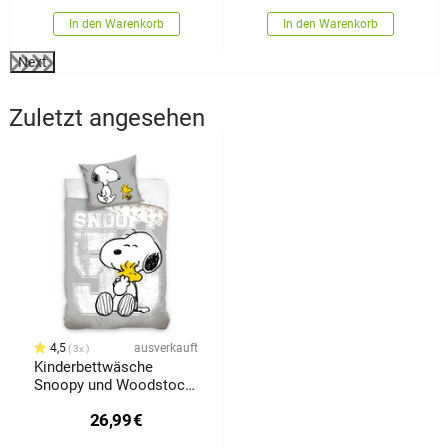
cm
x 90 cm
In den Warenkorb
In den Warenkorb
Next
Zuletzt angesehen
4,5
ausverkauft
3x
Kinderbettwäsche
Snoopy und Woodstock,
140 x 200, 70 x 90 cm
26,99
€