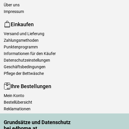
Über uns
Impressum
Einkaufen
Versand und Lieferung
Zahlungsmethoden
Punktenprogramm
Informationen für den Käufer
Datenschutzeinstellungen
Geschäftsbedingungen
Pflege der Bettwäsche
Ihre Bestellungen
Mein Konto
Bestellübersicht
Reklamationen
Widerrufsbelehrung
Grundsätze und Datenschutz
Einfach mehr wissen
bei e4home.at
Richtlinien zur Verarbeitung von Bewertungen