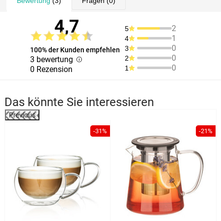
Bewertung
(3)
Fragen
(0)
4,7
2
5
1
4
0
3
100% der Kunden empfehlen
0
2
3 bewertung
0
1
0 Rezension
Das könnte Sie interessieren
Previous
-31%
-21%