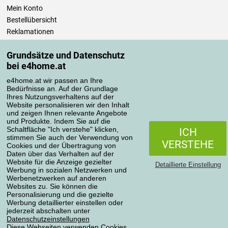
Mein Konto
Bestellübersicht
Reklamationen
Widerrufsbelehrung
Grundsätze und Datenschutz
Einfach mehr wissen
bei e4home.at
Richtlinien zur Verarbeitung von Bewertungen
e4home.at wir passen an Ihre
Bedürfnisse an. Auf der Grundlage
Transportarten
Ihres Nutzungsverhaltens auf der
Website personalisieren wir den Inhalt
und zeigen Ihnen relevante Angebote
und Produkte. Indem Sie auf die
Zahlungsmethoden
Schaltfläche "Ich verstehe" klicken,
ICH
stimmen Sie auch der Verwendung von
VERSTEHE
Cookies und der Übertragung von
Daten über das Verhalten auf der
Website für die Anzeige gezielter
Detaillierte Einstellung
Werbung in sozialen Netzwerken und
Werbenetzwerken auf anderen
Websites zu. Sie können die
Personalisierung und die gezielte
Werbung detaillierter einstellen oder
Datenschutzerklärung
jederzeit abschalten unter
Datenschutzeinstellungen
Diese Webseiten verwenden Cookies.