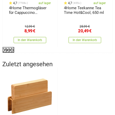
4,7
auf lager
4,7
auf lager
7708x
655x
4Home Thermogläser
4Home Teekanne Tea
für Cappuccino
Time Hot&Cool, 650 ml
Hot&Cool 280 ml, 2
Stück
12,99 €
25,99 €
8,99
€
20,49
€
In den Warenkorb
In den Warenkorb
Next
Zuletzt angesehen