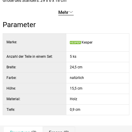
Größe des Ständers: 29 x 6 x 18 cm
Mehr
Parameter
Marke:
Kesper
Anzahl der Teile in einem Set:
5 ks
Breite:
24,5 cm
Farbe:
natürlich
Höhe:
15,5 cm
Material:
Holz
Tiefe:
0,9 cm