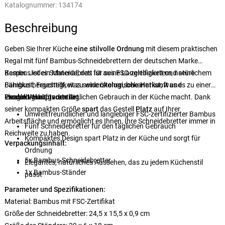
Katalognummer:
134174
Beschreibung
Geben Sie Ihrer Küche
eine stilvolle Ordnung
mit diesem praktischen
Regal mit fünf Bambus-Schneidebrettern der deutschen Marke
Kesper. Jedes Schneidebrett ist aus FSC-zertifiziertem, natürlichem
Bambus ist ein Material, das für seine Langlebigkeit und seine
Bambus hergestellt, was seine
Fähigkeit, Feuchtigkeit zu widerstehen, bekannt ist, was es zu einer
ökologische Herkunft
und
Langlebigkeit garantiert.
idealen Wahl für den täglichen Gebrauch in der Küche macht. Dank
Produkt-Hauptvorteile:
seiner kompakten Größe
spart
das Gestell
Platz
auf Ihrer
Umweltfreundlicher und langlebiger FSC-zertifizierter Bambus
Arbeitsfläche und ermöglicht es Ihnen, Ihre Schneidebretter immer in
Fünf Schneidebretter für den täglichen Gebrauch
Reichweite zu haben.
Kompaktes Design spart Platz in der Küche und sorgt für
Verpackungsinhalt:
Ordnung
5x Bambus-Schneidebretter
Elegantes, natürliches Aussehen, das zu jedem Küchenstil
1x Bambus-Ständer
passt
Parameter und Spezifikationen:
Material: Bambus mit FSC-Zertifikat
Größe der Schneidebretter: 24,5 x 15,5 x 0,9 cm