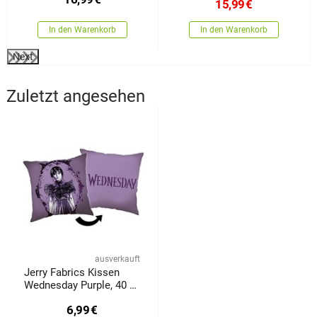
15,99
€
In den Warenkorb
In den Warenkorb
Next
Zuletzt angesehen
ausverkauft
Jerry Fabrics Kissen
Wednesday Purple, 40 x
40 cm
6,99
€