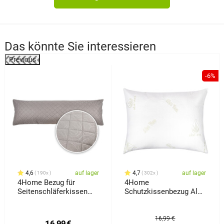
Das könnte Sie interessieren
Previous
-6%
4,6
auf lager
4,7
auf lager
190x
302x
4Home Bezug für
4Home
Seitenschläferkissen
Schutzkissenbezug Aloe
Orient Grau, 50 x 150 cm
Vera, 70 x 90 cm
16,99 €
16,99
€