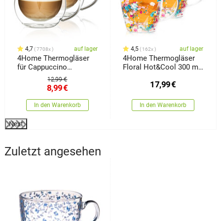
4,7
auf lager
4,5
auf lager
7708x
162x
4Home Thermogläser
4Home Thermogläser
für Cappuccino
Floral Hot&Cool 300 ml,
Hot&Cool 280 ml, 2
2 Stück
12,99 €
17,99
€
Stück
8,99
€
In den Warenkorb
In den Warenkorb
Next
Zuletzt angesehen