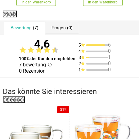
In den Warenkorb
In den Warenkorb
Next
Bewertung
(7)
Fragen
(0)
4,6
6
5
0
4
1
3
100% der Kunden empfehlen
0
2
7 bewertung
0
1
0 Rezension
Das könnte Sie interessieren
Previous
%
-31%