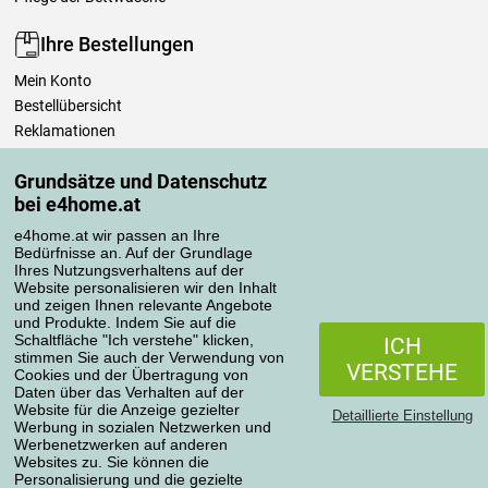
Ihre Bestellungen
Mein Konto
Bestellübersicht
Reklamationen
Widerrufsbelehrung
Grundsätze und Datenschutz
Einfach mehr wissen
bei e4home.at
Richtlinien zur Verarbeitung von Bewertungen
e4home.at wir passen an Ihre
Bedürfnisse an. Auf der Grundlage
Transportarten
Ihres Nutzungsverhaltens auf der
Website personalisieren wir den Inhalt
und zeigen Ihnen relevante Angebote
und Produkte. Indem Sie auf die
Zahlungsmethoden
Schaltfläche "Ich verstehe" klicken,
ICH
stimmen Sie auch der Verwendung von
VERSTEHE
Cookies und der Übertragung von
Daten über das Verhalten auf der
Website für die Anzeige gezielter
Detaillierte Einstellung
Werbung in sozialen Netzwerken und
Werbenetzwerken auf anderen
Websites zu. Sie können die
Personalisierung und die gezielte