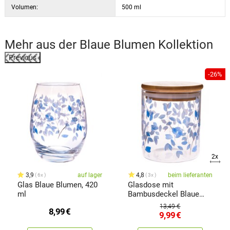
Volumen:
500 ml
Mehr aus der
Blaue Blumen
Kollektion
Previous
%
-26%
2x
3,9
auf lager
4,8
beim lieferanten
6x
3x
Glas Blaue Blumen, 420
Glasdose mit
ml
Bambusdeckel Blaue
Blumen, 440ml
13,49 €
8,99
€
9,99
€