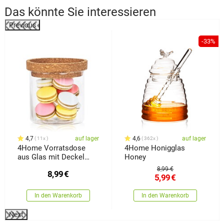
Das könnte Sie interessieren
Previous
%
-33%
4,7
auf lager
4,6
auf lager
11x
362x
4Home Vorratsdose
4Home Honigglas
aus Glas mit Deckel
Honey
Cork, 450 ml
8,99 €
8,99
€
5,99
€
In den Warenkorb
In den Warenkorb
Next