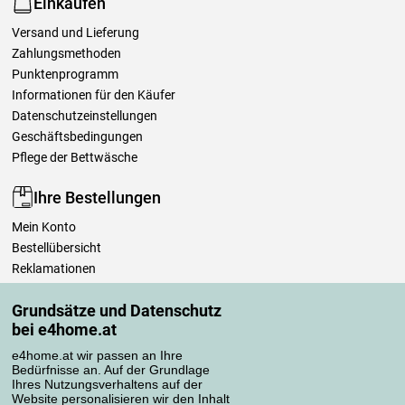
Einkaufen
Versand und Lieferung
Zahlungsmethoden
Punktenprogramm
Informationen für den Käufer
Datenschutzeinstellungen
Geschäftsbedingungen
Pflege der Bettwäsche
Ihre Bestellungen
Mein Konto
Bestellübersicht
Reklamationen
Widerrufsbelehrung
Grundsätze und Datenschutz
Einfach mehr wissen
bei e4home.at
Richtlinien zur Verarbeitung von Bewertungen
e4home.at wir passen an Ihre
Bedürfnisse an. Auf der Grundlage
Transportarten
Ihres Nutzungsverhaltens auf der
Website personalisieren wir den Inhalt