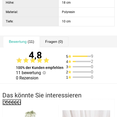
Höhe:
18 cm
Material:
Polyresin
Tiefe:
10 cm
Bewertung
(11)
Fragen
(0)
4,8
9
5
2
4
0
3
100% der Kunden empfehlen
0
2
11 bewertung
0
1
0 Rezension
Das könnte Sie interessieren
Previous
%