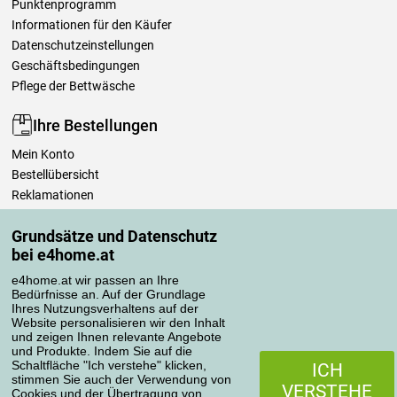
Punktenprogramm
Informationen für den Käufer
Datenschutzeinstellungen
Geschäftsbedingungen
Pflege der Bettwäsche
Ihre Bestellungen
Mein Konto
Bestellübersicht
Reklamationen
Widerrufsbelehrung
Grundsätze und Datenschutz
Einfach mehr wissen
bei e4home.at
Richtlinien zur Verarbeitung von Bewertungen
e4home.at wir passen an Ihre
Bedürfnisse an. Auf der Grundlage
Transportarten
Ihres Nutzungsverhaltens auf der
Website personalisieren wir den Inhalt
und zeigen Ihnen relevante Angebote
und Produkte. Indem Sie auf die
Zahlungsmethoden
Schaltfläche "Ich verstehe" klicken,
ICH
stimmen Sie auch der Verwendung von
VERSTEHE
Cookies und der Übertragung von