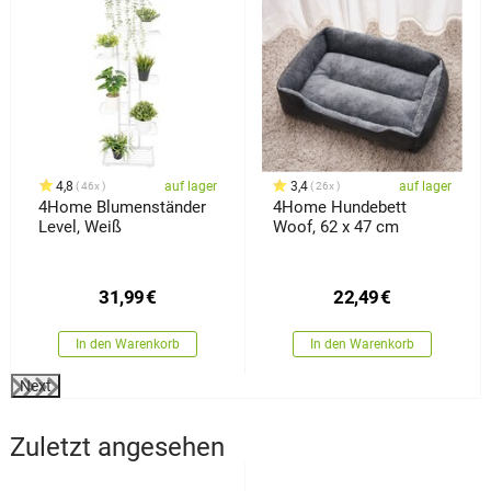
4,8
auf lager
3,4
auf lager
46x
26x
4Home Blumenständer
4Home Hundebett
Level, Weiß
Woof, 62 x 47 cm
31,99
€
22,49
€
In den Warenkorb
In den Warenkorb
Next
Zuletzt angesehen