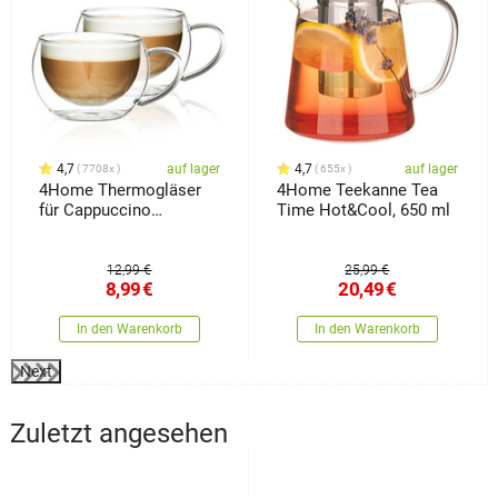
4,7
auf lager
4,7
auf lager
7708x
655x
4Home Thermogläser
4Home Teekanne Tea
für Cappuccino
Time Hot&Cool, 650 ml
Hot&Cool 280 ml, 2
Stück
12,99 €
25,99 €
8,99
€
20,49
€
In den Warenkorb
In den Warenkorb
Next
Zuletzt angesehen