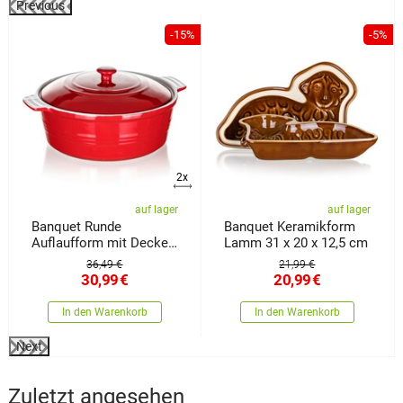
Previous
%
-15%
-5%
2x
auf lager
auf lager
Banquet Runde
Banquet Keramikform
Auflaufform mit Deckel
Lamm 31 x 20 x 12,5 cm
Culinaria Red 3 l
36,49 €
21,99 €
30,99
€
20,99
€
In den Warenkorb
In den Warenkorb
Next
Zuletzt angesehen