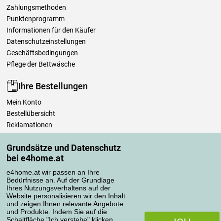
Zahlungsmethoden
Punktenprogramm
Informationen für den Käufer
Datenschutzeinstellungen
Geschäftsbedingungen
Pflege der Bettwäsche
Ihre Bestellungen
Mein Konto
Bestellübersicht
Reklamationen
Widerrufsbelehrung
Grundsätze und Datenschutz
Einfach mehr wissen
bei e4home.at
Richtlinien zur Verarbeitung von Bewertungen
e4home.at wir passen an Ihre
Bedürfnisse an. Auf der Grundlage
Transportarten
Ihres Nutzungsverhaltens auf der
Website personalisieren wir den Inhalt
und zeigen Ihnen relevante Angebote
und Produkte. Indem Sie auf die
Zahlungsmethoden
Schaltfläche "Ich verstehe" klicken,