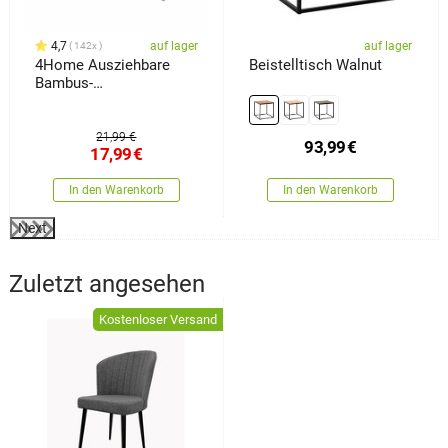
4,7
auf lager
auf lager
142x
4Home Ausziehbare
Beistelltisch Walnut
Bambus-
Badewannenablage
Royal
21,99 €
93,99
€
17,99
€
In den Warenkorb
In den Warenkorb
Next
Zuletzt angesehen
Kostenloser Versand