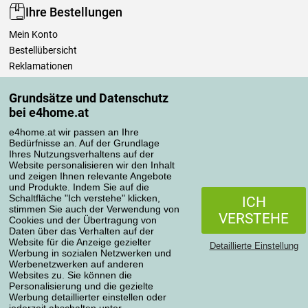
Ihre Bestellungen
Mein Konto
Bestellübersicht
Reklamationen
Widerrufsbelehrung
Grundsätze und Datenschutz
Einfach mehr wissen
bei e4home.at
Richtlinien zur Verarbeitung von Bewertungen
e4home.at wir passen an Ihre
Bedürfnisse an. Auf der Grundlage
Transportarten
Ihres Nutzungsverhaltens auf der
Website personalisieren wir den Inhalt
und zeigen Ihnen relevante Angebote
und Produkte. Indem Sie auf die
Zahlungsmethoden
Schaltfläche "Ich verstehe" klicken,
ICH
stimmen Sie auch der Verwendung von
VERSTEHE
Cookies und der Übertragung von
Daten über das Verhalten auf der
Website für die Anzeige gezielter
Detaillierte Einstellung
Werbung in sozialen Netzwerken und
Werbenetzwerken auf anderen
Websites zu. Sie können die
Personalisierung und die gezielte
Werbung detaillierter einstellen oder
Datenschutzerklärung