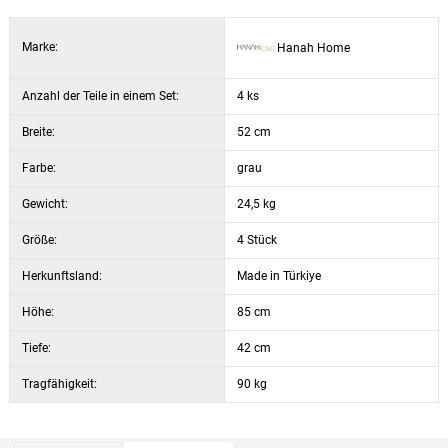
Farbe: Grau und Schwarz
Marke:
Hanah Home
Anzahl der Teile in einem Set:
4 ks
Breite:
52 cm
Farbe:
grau
Gewicht:
24,5 kg
Größe:
4 Stück
Herkunftsland:
Made in Türkiye
Höhe:
85 cm
Tiefe:
42 cm
Tragfähigkeit:
90 kg