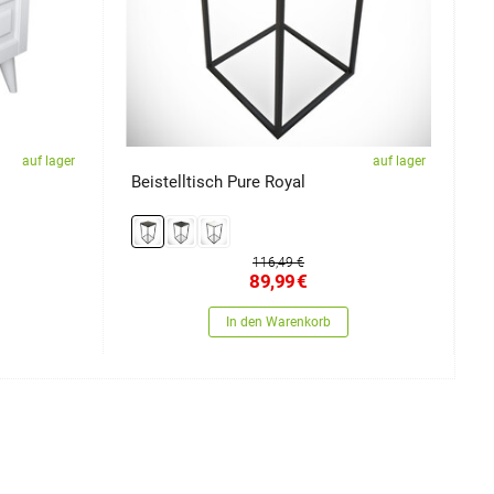
auf lager
auf lager
Beistelltisch Pure Royal
N
116,49 €
89,99
€
In den Warenkorb