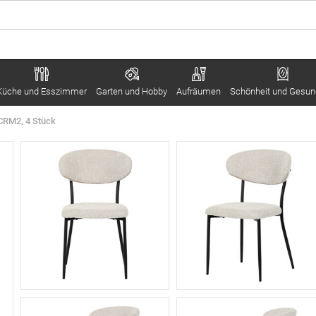
Küche und Esszimmer
Garten und Hobby
Aufräumen
Schönheit und Gesun
CRM2, 4 Stück