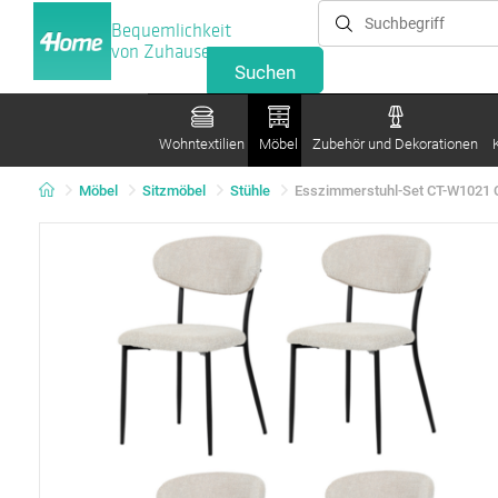
Bequemlichkeit
von Zuhause
Wohntextilien
Möbel
Zubehör und Dekorationen
Möbel
Sitzmöbel
Stühle
Esszimmerstuhl-Set CT-W1021 