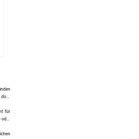
inden
 dort,
nt für
e oder
lichen