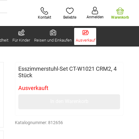
Anmelden
Kontakt
Beliebte
Warenkorb
dheit
Für Kinder
Reisen und Einkaufen
Ausverkauf
Esszimmerstuhl-Set CT-W1021 CRM2, 4
Stück
Ausverkauft
In den Warenkorb
Katalognummer:
812656