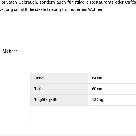
 privaten Gebrauch, sondern auch für stilvolle Restaurants oder Café
beitung schafft die ideale Lösung für modernes Wohnen.
Mehr
ne Innenräume
Höhe:
84 cm
Tiefe:
60 cm
Tragfähigkeit:
130 kg