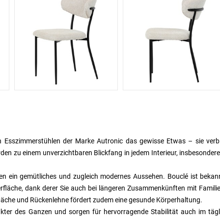
en Esszimmerstühlen der Marke Autronic das gewisse Etwas – sie verb
en zu einem unverzichtbaren Blickfang in jedem Interieur, insbesondere
len ein gemütliches und zugleich modernes Aussehen. Bouclé ist bekan
erfläche, dank derer Sie auch bei längeren Zusammenkünften mit Famili
läche und Rückenlehne fördert zudem eine gesunde Körperhaltung.
akter des Ganzen und sorgen für hervorragende Stabilität auch im täg