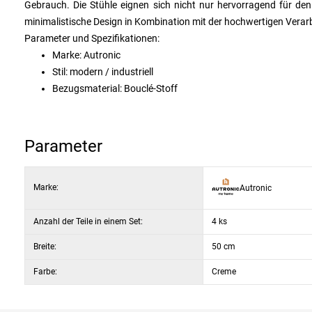
Gebrauch. Die Stühle eignen sich nicht nur hervorragend für den
minimalistische Design in Kombination mit der hochwertigen Verar
Parameter und Spezifikationen:
Marke: Autronic
Stil: modern / industriell
Bezugsmaterial: Bouclé-Stoff
Polsterfarbe: cremefarben
Material der Füße: Metall, mattschwarz
Anzahl der Teile pro Packung: 4 Stück
Parameter
Empfohlene Verwendung: Speisesäle, Küchen, Cafés, moder
Sitzbreite
47 cm
Marke:
Autronic
Sitztiefe
47 cm
Sitzhöhe
49 cm
Anzahl der Teile in einem Set:
4 ks
Breite:
50 cm
Farbe:
Creme