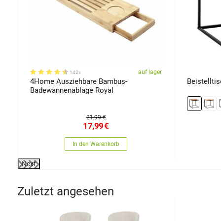
er
auf lager
142x
4Home Ausziehbare Bambus-
Beistellti
Badewannenablage Royal
21,99 €
17,99
€
In den Warenkorb
Next
Zuletzt angesehen