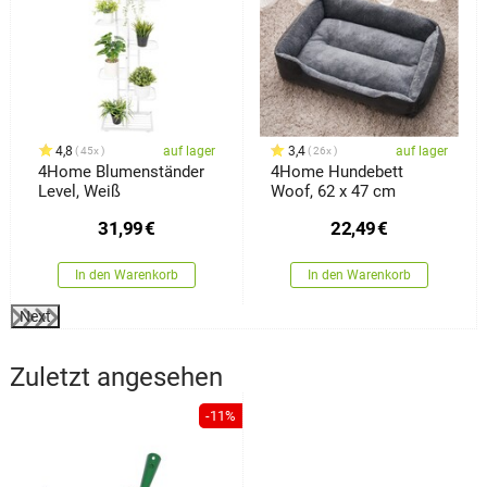
4,8
auf lager
3,4
auf lager
45x
26x
4Home Blumenständer
4Home Hundebett
Level, Weiß
Woof, 62 x 47 cm
31,99
€
22,49
€
In den Warenkorb
In den Warenkorb
Next
Zuletzt angesehen
-11%