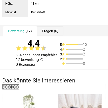
Höhe:
13 cm
Material:
Kunststoff
Bewertung
(17)
Fragen
(0)
4,4
12
5
2
4
2
3
88% der Kunden empfehlen
1
2
17 bewertung
0
1
0 Rezension
Das könnte Sie interessieren
Previous
%