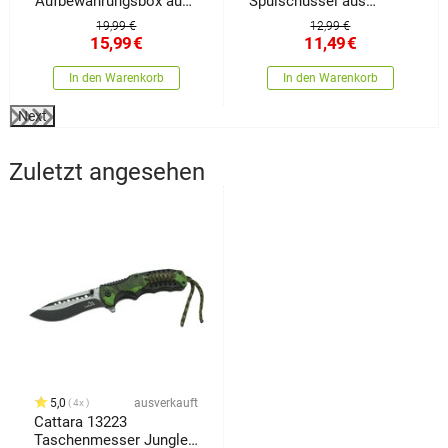
Aufbewahrungsbox aus
Spülschüssel aus
Silikon mit Deckel
Silikon Clean
19,99 €
12,99 €
Storage
15,99
€
11,49
€
In den Warenkorb
In den Warenkorb
Next
Zuletzt angesehen
5,0
ausverkauft
4x
Cattara 13223
Taschenmesser Jungle,