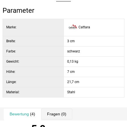
versehen, um ihn am Rand der Tasche zu befestigen. Der Griff ist
Klingenstärke: 2,8 mm
ergonomisch geformt und gut verarbeitet.
Parameter
Klingenmaterial: SS 420
Gewicht: 132 g
Marke:
Cattara
Breite:
3 cm
Farbe:
schwarz
Gewicht:
0,13 kg
Höhe:
7 cm
Länge:
21,7 cm
Material:
Stahl
Bewertung
(4)
Fragen
(0)