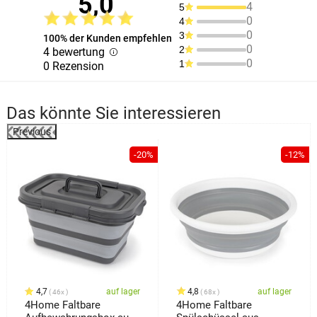
5,0
4
5
0
4
0
3
100% der Kunden empfehlen
0
2
4 bewertung
0
1
0 Rezension
Das könnte Sie interessieren
Previous
%
-20%
-12%
4,7
auf lager
4,8
auf lager
46x
68x
4Home Faltbare
4Home Faltbare