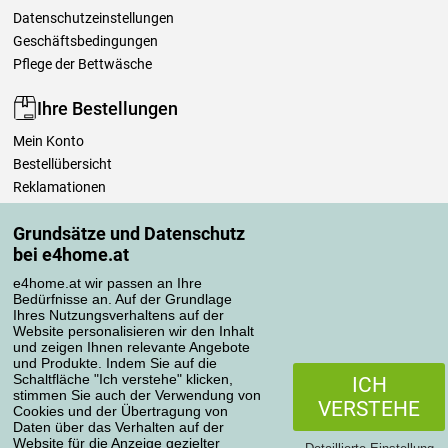
Datenschutzeinstellungen
Geschäftsbedingungen
Pflege der Bettwäsche
Ihre Bestellungen
Mein Konto
Bestellübersicht
Reklamationen
Widerrufsbelehrung
Grundsätze und Datenschutz
Einfach mehr wissen
bei e4home.at
Richtlinien zur Verarbeitung von Bewertungen
e4home.at wir passen an Ihre
Bedürfnisse an. Auf der Grundlage
Transportarten
Ihres Nutzungsverhaltens auf der
Website personalisieren wir den Inhalt
und zeigen Ihnen relevante Angebote
und Produkte. Indem Sie auf die
Zahlungsmethoden
Schaltfläche "Ich verstehe" klicken,
ICH
stimmen Sie auch der Verwendung von
VERSTEHE
Cookies und der Übertragung von
Daten über das Verhalten auf der
Website für die Anzeige gezielter