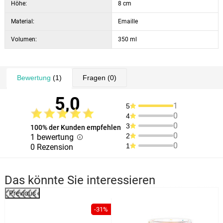
Höhe:
8 cm
Material:
Emaille
Volumen:
350 ml
Bewertung
(1)
Fragen
(0)
5,0
1
5
0
4
0
3
100% der Kunden empfehlen
0
2
1 bewertung
0
1
0 Rezension
Das könnte Sie interessieren
Previous
%
-31%