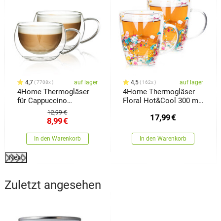
4,7
auf lager
4,5
auf lager
7708x
162x
4Home Thermogläser
4Home Thermogläser
für Cappuccino
Floral Hot&Cool 300 ml,
Hot&Cool 280 ml, 2
2 Stück
12,99 €
17,99
€
Stück
8,99
€
In den Warenkorb
In den Warenkorb
Next
Zuletzt angesehen