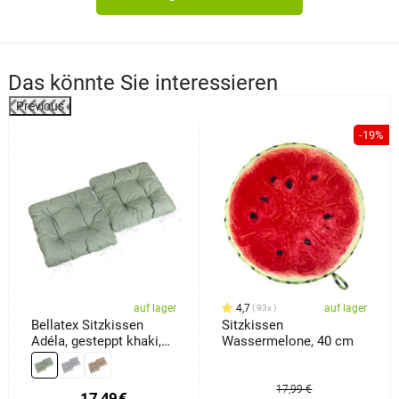
Das könnte Sie interessieren
Previous
%
-19%
auf lager
4,7
auf lager
93x
Bellatex Sitzkissen
Sitzkissen
Adéla, gesteppt khaki,
Wassermelone, 40 cm
40 x 40 cm, 2er-Set
17,99 €
17,49
€