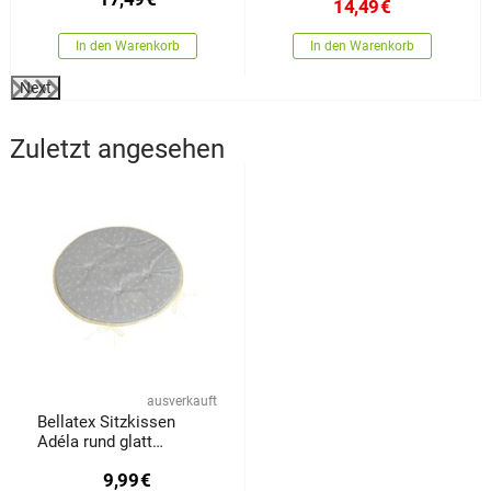
14,49
€
In den Warenkorb
In den Warenkorb
Next
Zuletzt angesehen
ausverkauft
Bellatex Sitzkissen
Adéla rund glatt
Kletterblume grau 40 x
9,99
€
40 cm