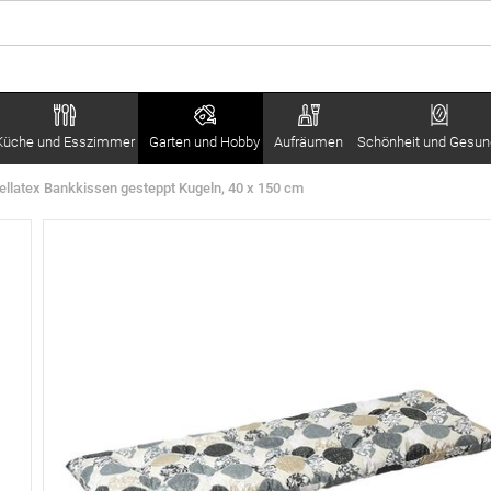
Küche und Esszimmer
Garten und Hobby
Aufräumen
Schönheit und Gesun
ellatex Bankkissen gesteppt Kugeln, 40 x 150 cm