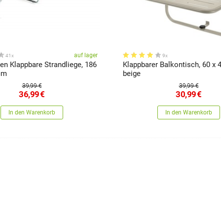
auf lager
41x
9x
pbare Strandliege, 186
Klappbarer Balkontisch, 60 x 
 cm
beige
39,99 €
39,99 €
36,99
€
30,99
€
In den Warenkorb
In den Warenkorb