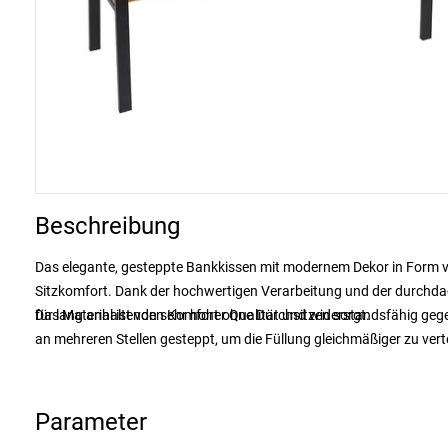
Beschreibung
Das elegante, gesteppte Bankkissen mit modernem Dekor in Form vo
Sitzkomfort. Dank der hochwertigen Verarbeitung und der durchdach
für lang anhaltenden Komfort ohne Durchsitzen sorgt.
Das Material ist von sehr hoher Qualität und widerstandsfähig gege
an mehreren Stellen gesteppt, um die Füllung gleichmäßiger zu vert
Parameter