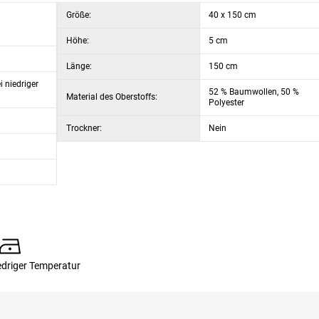
Größe:
40 x 150 cm
Höhe:
5 cm
Länge:
150 cm
 niedriger
52 % Baumwollen, 50 %
Material des Oberstoffs:
Polyester
Trockner:
Nein
edriger Temperatur