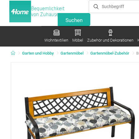
Bequemlichkeit
von Zuhause
Wohntextilien
Möbel
Zubehör und Dekorationen
Garten und Hobby
Gartenmöbel
Gartenmöbel-Zubehör
B