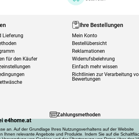
fen
Ihre Bestellungen
 Lieferung
Mein Konto
ethoden
Bestellübersicht
ogramm
Reklamationen
en für den Käufer
Widerrufsbelehrung
einstellungen
Einfach mehr wissen
edingungen
Richtlinien zur Verarbeitung v
Bewertungen
Bettwäsche
Zahlungsmethoden
ei e4home.at
sse an. Auf der Grundlage Ihres Nutzungsverhaltens auf der Website
en Ihnen relevante Angebote und Produkte. Indem Sie auf die Schaltflä
er Verwendung von Cookies und der Übertragung von Daten über das Ve