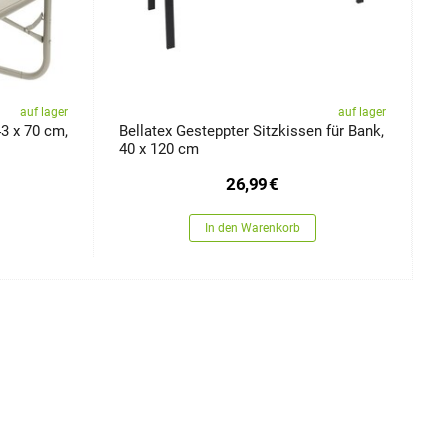
auf lager
auf lager
43 x 70 cm,
Bellatex Gesteppter Sitzkissen für Bank,
M
40 x 120 cm
26,99
€
In den Warenkorb