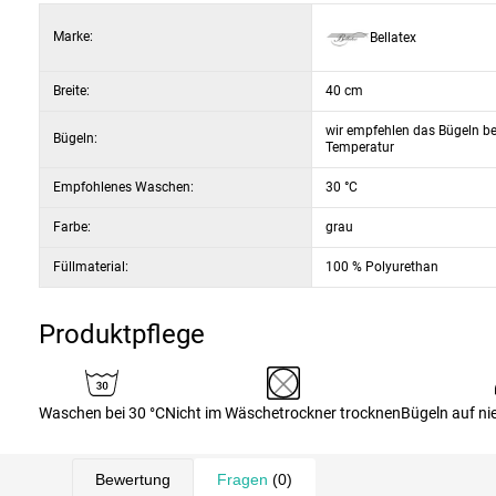
Marke:
Bellatex
Breite:
40 cm
wir empfehlen das Bügeln bei
Bügeln:
Temperatur
Empfohlenes Waschen:
30 °C
Farbe:
grau
Füllmaterial:
100 % Polyurethan
Produktpflege
Waschen bei 30 °C
Nicht im Wäschetrockner trocknen
Bügeln auf ni
Bewertung
Fragen
(0)