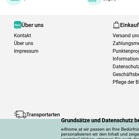
Über uns
Einkau
Kontakt
Versand und
Über uns
Zahlungsm
Impressum
Punktenpr
Information
Datenschutz
Geschäftsb
Pflege der 
Transportarten
Grundsätze und Datenschutz b
e4home.at wir passen an Ihre Bedürfni
personalisieren wir den Inhalt und zeig
verstehe" klicken, stimmen Sie auch d