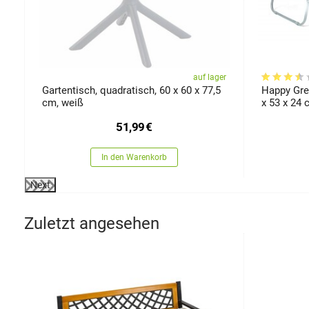
er
auf lager
5
Gartentisch, quadratisch, 60 x 60 x 77,5
Happy Green Klap
cm, weiß
x 53 x 24
51,99
€
In den Warenkorb
Next
Zuletzt angesehen