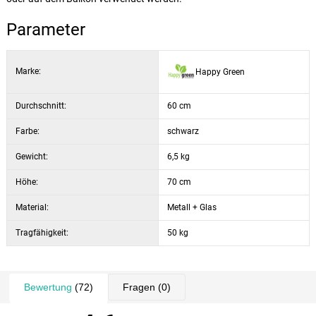
Parameter
Marke:
Happy Green
Durchschnitt:
60 cm
Farbe:
schwarz
Gewicht:
6,5 kg
Höhe:
70 cm
Material:
Metall + Glas
Tragfähigkeit:
50 kg
Bewertung
(72)
Fragen
(0)