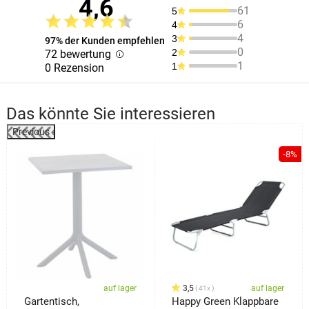
4,6
61
5
6
4
4
3
97% der Kunden empfehlen
0
2
72 bewertung
1
1
0 Rezension
Das könnte Sie interessieren
Previous
%
-8%
auf lager
3,5
auf lager
41x
Gartentisch,
Happy Green Klappbare