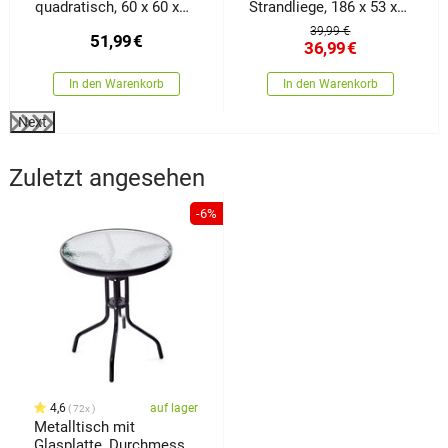
quadratisch, 60 x 60 x
Strandliege, 186 x 53 x
77,5 cm, weiß
24 cm
39,99 €
51,99
€
36,99
€
In den Warenkorb
In den Warenkorb
Next
Zuletzt angesehen
-6%
4,6
auf lager
72x
Metalltisch mit
Glasplatte, Durchmesser