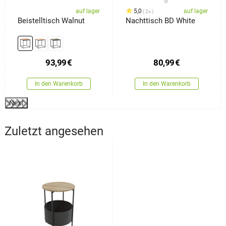
auf lager
5,0
auf lager
2x
Beistelltisch Walnut
Nachttisch BD White
93,99
€
80,99
€
In den Warenkorb
In den Warenkorb
Next
Zuletzt angesehen