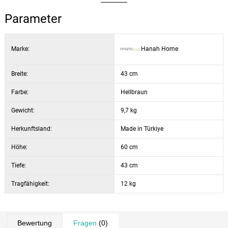
Plattenstärke: 18 mm
Beine: Metall, elektrostatisch pulverbeschichtet
Parameter
Breite: 43 cm
Höhe: 60 cm
Marke:
Hanah Home
Tiefe: 43 cm
Farbe: Eiche und Schwarz
Breite:
43 cm
Farbe:
Hellbraun
Gewicht:
9,7 kg
Herkunftsland:
Made in Türkiye
Höhe:
60 cm
Tiefe:
43 cm
Tragfähigkeit:
12 kg
Bewertung
Fragen
(0)