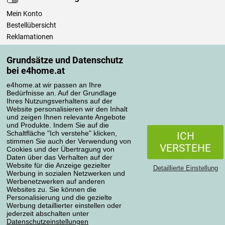
Mein Konto
Bestellübersicht
Reklamationen
Widerrufsbelehrung
Grundsätze und Datenschutz
Einfach mehr wissen
bei e4home.at
Richtlinien zur Verarbeitung von Bewertungen
e4home.at wir passen an Ihre
Bedürfnisse an. Auf der Grundlage
Transportarten
Ihres Nutzungsverhaltens auf der
Website personalisieren wir den Inhalt
und zeigen Ihnen relevante Angebote
und Produkte. Indem Sie auf die
Zahlungsmethoden
Schaltfläche "Ich verstehe" klicken,
ICH
stimmen Sie auch der Verwendung von
VERSTEHE
Cookies und der Übertragung von
Daten über das Verhalten auf der
Website für die Anzeige gezielter
Detaillierte Einstellung
Werbung in sozialen Netzwerken und
Werbenetzwerken auf anderen
Websites zu. Sie können die
Personalisierung und die gezielte
Werbung detaillierter einstellen oder
Datenschutzerklärung
jederzeit abschalten unter
Datenschutzeinstellungen