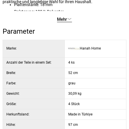
praktische und langlebige Wahl für Ihren Haushalt.
Plattenstärke: 18 mm
Polsterung: 100 % Polyester
Abmessungen der Sitzfläche: Breite 46 cm, Höhe 65 cm
Mehr
Material der Beine: Metall
Parameter
Farbe: grau und schwarz
Marke:
Hanah Home
Anzahl der Teile in einem Set:
4 ks
Breite:
52 cm
Farbe:
grau
Gewicht:
30,09 kg
Größe:
4 Stück
Herkunftsland:
Made in Türkiye
Höhe:
97 cm