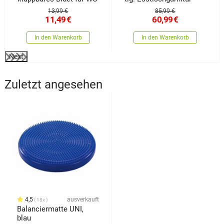
13,99 €
85,99 €
11,49
€
60,99
€
In den Warenkorb
In den Warenkorb
Next
Zuletzt angesehen
4,5
ausverkauft
18x
Balanciermatte UNI,
blau