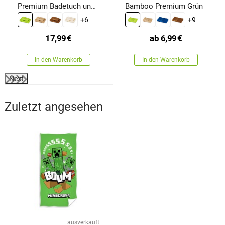
Premium Badetuch und
Bamboo Premium Grün
Handtuch Grün, 70 x 140
+6
+9
cm, 50 x 100 cm
17,99
€
ab
6,99
€
In den Warenkorb
In den Warenkorb
Next
Zuletzt angesehen
ausverkauft