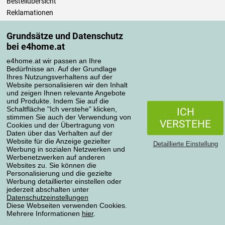
Bestellübersicht
Reklamationen
Widerrufsbelehrung
Grundsätze und Datenschutz
Einfach mehr wissen
bei e4home.at
Richtlinien zur Verarbeitung von Bewertungen
e4home.at wir passen an Ihre
Bedürfnisse an. Auf der Grundlage
Transportarten
Ihres Nutzungsverhaltens auf der
Website personalisieren wir den Inhalt
und zeigen Ihnen relevante Angebote
und Produkte. Indem Sie auf die
Zahlungsmethoden
Schaltfläche "Ich verstehe" klicken,
ICH
stimmen Sie auch der Verwendung von
VERSTEHE
Cookies und der Übertragung von
Daten über das Verhalten auf der
Website für die Anzeige gezielter
Detaillierte Einstellung
Werbung in sozialen Netzwerken und
Werbenetzwerken auf anderen
Websites zu. Sie können die
Personalisierung und die gezielte
Werbung detaillierter einstellen oder
Datenschutzerklärung
jederzeit abschalten unter
Datenschutzeinstellungen
Diese Webseiten verwenden Cookies.
Mehrere Informationen
hier
.
Alle Rechte vorbehalten © 2004-2026 4home, a.s.