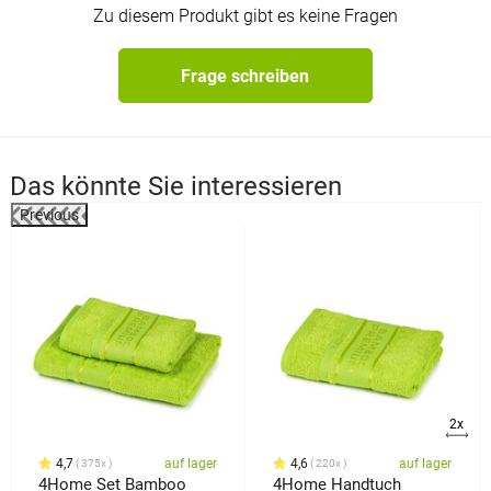
Zu diesem Produkt gibt es keine Fragen
Frage schreiben
Das könnte Sie interessieren
Previous
%
2x
4,7
auf lager
4,6
auf lager
375x
220x
4Home Set Bamboo
4Home Handtuch