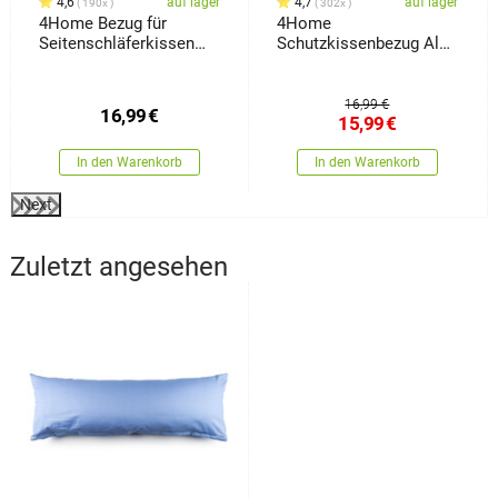
4,6
auf lager
4,7
auf lager
190x
302x
4Home Bezug für
4Home
Seitenschläferkissen
Schutzkissenbezug Aloe
Orient Grau, 50 x 150 cm
Vera, 70 x 90 cm
16,99 €
16,99
€
15,99
€
In den Warenkorb
In den Warenkorb
Next
Zuletzt angesehen