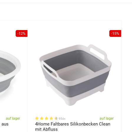
-12%
-15%
auf lager
auf lager
954x
 aus
4Home Faltbares Silikonbecken Clean
4
mit Abfluss
L