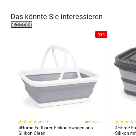
Das könnte Sie interessieren
Previous
-47%
-13%
er
auf lager
134x
4Home Faltbarer Einkaufswagen aus
4Home Fal
Silikon Clean
Silikon mi