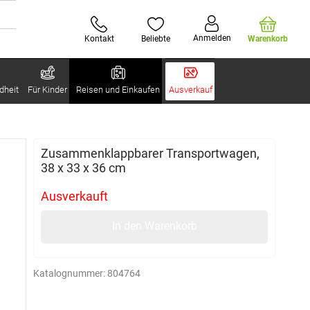
Anmelden
Kontakt
Beliebte
Warenkorb
dheit
Für Kinder
Reisen und Einkaufen
Ausverkauf
Zusammenklappbarer Transportwagen,
38 x 33 x 36 cm
Ausverkauft
In den Warenkorb
Katalognummer:
804764