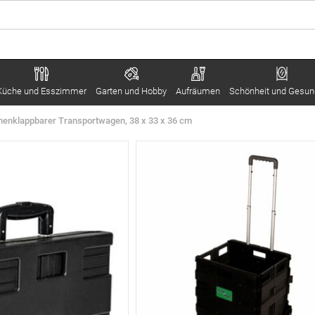
Küche und Esszimmer
Garten und Hobby
Aufräumen
Schönheit und Gesun
nklappbarer Transportwagen, 38 x 33 x 36 cm