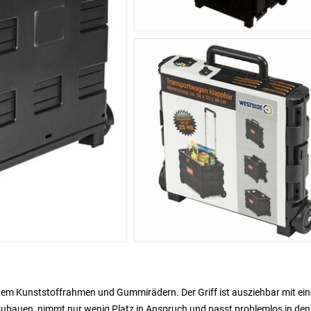
nem Kunststoffrahmen und Gummirädern. Der Griff ist ausziehbar mit ein
fzubauen, nimmt nur wenig Platz in Anspruch und passt problemlos in den