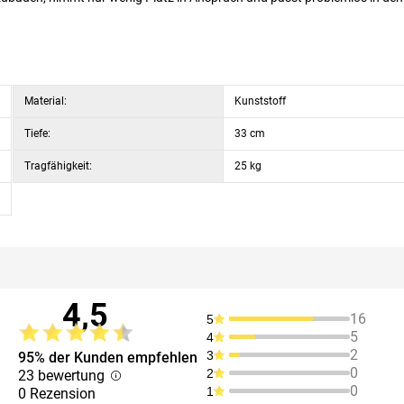
Material:
Kunststoff
Tiefe:
33 cm
Tragfähigkeit:
25 kg
4,5
16
5
5
4
2
3
95% der Kunden empfehlen
0
2
23 bewertung
0
1
0 Rezension