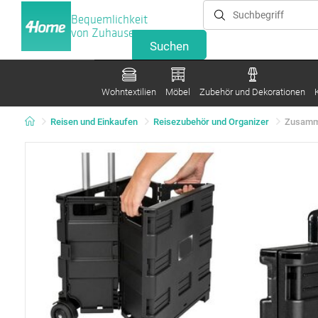
Bequemlichkeit
von Zuhause
Wohntextilien
Möbel
Zubehör und Dekorationen
Reisen und Einkaufen
Reisezubehör und Organizer
Zusamme