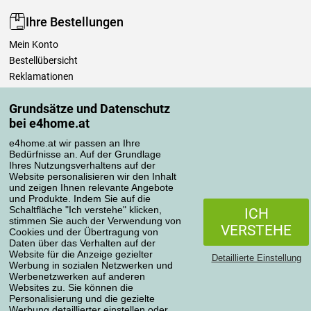
Ihre Bestellungen
Mein Konto
Bestellübersicht
Reklamationen
Widerrufsbelehrung
Grundsätze und Datenschutz
Einfach mehr wissen
bei e4home.at
Richtlinien zur Verarbeitung von Bewertungen
e4home.at wir passen an Ihre
Bedürfnisse an. Auf der Grundlage
Transportarten
Ihres Nutzungsverhaltens auf der
Website personalisieren wir den Inhalt
und zeigen Ihnen relevante Angebote
und Produkte. Indem Sie auf die
Zahlungsmethoden
Schaltfläche "Ich verstehe" klicken,
ICH
stimmen Sie auch der Verwendung von
VERSTEHE
Cookies und der Übertragung von
Daten über das Verhalten auf der
Website für die Anzeige gezielter
Detaillierte Einstellung
Werbung in sozialen Netzwerken und
Werbenetzwerken auf anderen
Websites zu. Sie können die
Personalisierung und die gezielte
Werbung detaillierter einstellen oder