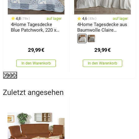
4,8
auf lager
4,6
auf lager
78x
33x
4Home Tagesdecke
4Home Tagesdecke aus
Blue Patchwork, 220 x
Baumwolle Claire
240 cm
Creme, 220 x 240 cm
29,99
€
29,99
€
In den Warenkorb
In den Warenkorb
Next
Zuletzt angesehen