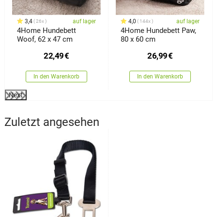
3,4
auf lager
4,0
auf lager
26x
144x
4Home Hundebett
4Home Hundebett Paw,
Woof, 62 x 47 cm
80 x 60 cm
22,49
€
26,99
€
In den Warenkorb
In den Warenkorb
Next
Zuletzt angesehen