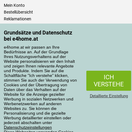
Mein Konto
Bestellübersicht
Reklamationen
Widerrufsbelehrung
Grundsätze und Datenschutz
Einfach mehr wissen
bei e4home.at
Richtlinien zur Verarbeitung von Bewertungen
e4home.at wir passen an Ihre
Bedürfnisse an. Auf der Grundlage
Transportarten
Ihres Nutzungsverhaltens auf der
Website personalisieren wir den Inhalt
und zeigen Ihnen relevante Angebote
und Produkte. Indem Sie auf die
Zahlungsmethoden
Schaltfläche "Ich verstehe" klicken,
ICH
stimmen Sie auch der Verwendung von
VERSTEHE
Cookies und der Übertragung von
Daten über das Verhalten auf der
Website für die Anzeige gezielter
Detaillierte Einstellung
Werbung in sozialen Netzwerken und
Werbenetzwerken auf anderen
Websites zu. Sie können die
Personalisierung und die gezielte
Werbung detaillierter einstellen oder
Datenschutzerklärung
jederzeit abschalten unter
Datenschutzeinstellungen