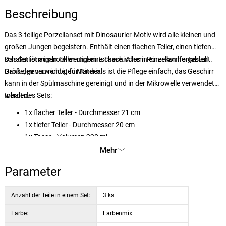
Beschreibung
Das 3-teilige Porzellanset mit Dinosaurier-Motiv wird alle kleinen und
großen Jungen begeistern. Enthält einen flachen Teller, einen tiefen
schalenförmigen Teller und eine Tasse. Alles in einer komfortablen
Das Set ist aus hochwertigem tschechischem Porzellan hergestellt.
Größe, genau richtig für Kinder.
Dank des verwendeten Materials ist die Pflege einfach, das Geschirr
kann in der Spülmaschine gereinigt und in der Mikrowelle verwendet
werden.
Inhalt des Sets:
1x flacher Teller - Durchmesser 21 cm
1x tiefer Teller - Durchmesser 20 cm
1x Tasse - Volumen 220 ml
Mehr
Parameter
Anzahl der Teile in einem Set:
3 ks
Farbe:
Farbenmix