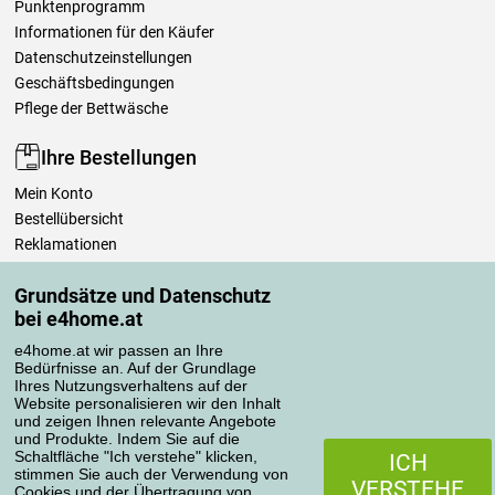
Punktenprogramm
Informationen für den Käufer
Datenschutzeinstellungen
Geschäftsbedingungen
Pflege der Bettwäsche
Ihre Bestellungen
Mein Konto
Bestellübersicht
Reklamationen
Widerrufsbelehrung
Grundsätze und Datenschutz
Einfach mehr wissen
bei e4home.at
Richtlinien zur Verarbeitung von Bewertungen
e4home.at wir passen an Ihre
Bedürfnisse an. Auf der Grundlage
Transportarten
Ihres Nutzungsverhaltens auf der
Website personalisieren wir den Inhalt
und zeigen Ihnen relevante Angebote
und Produkte. Indem Sie auf die
Zahlungsmethoden
Schaltfläche "Ich verstehe" klicken,
ICH
stimmen Sie auch der Verwendung von
VERSTEHE
Cookies und der Übertragung von