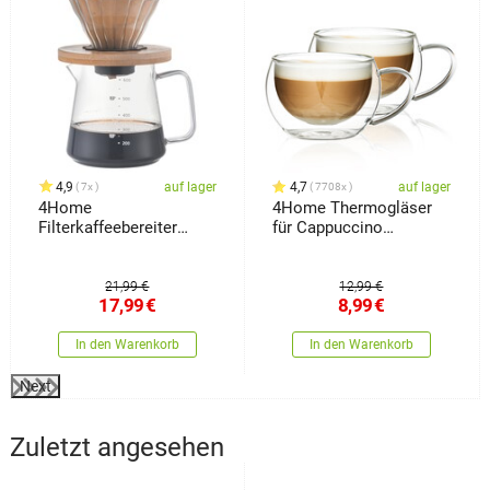
4,9
auf lager
4,7
auf lager
7x
7708x
4Home
4Home Thermogläser
Filterkaffeebereiter
für Cappuccino
Dripper, 600 ml
Hot&Cool 280 ml, 2
Stück
21,99 €
12,99 €
17,99
€
8,99
€
In den Warenkorb
In den Warenkorb
Next
Zuletzt angesehen