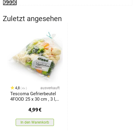
Next
Zuletzt angesehen
4,8
ausverkauft
4x
Tescoma Gefrierbeutel
4FOOD 25 x 30 cm , 3 l,
40 Stück
4,99
€
In den Warenkorb