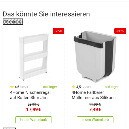
Das könnte Sie interessieren
Previous
-25%
-38%
4,6
auf lager
4,5
auf lager
592x
290x
4Home Nischenregal
4Home Faltbarer
auf Rollen Slim Jim
Mülleimer aus Silikon
Clean
23,99 €
11,99 €
17,99
€
7,49
€
In den Warenkorb
In den Warenkorb