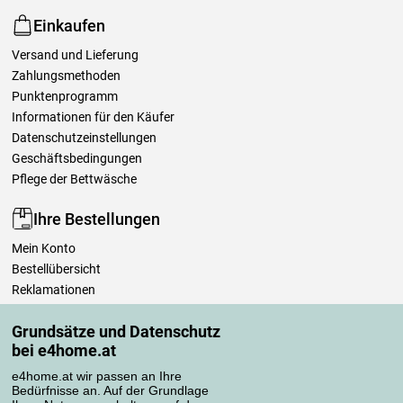
Einkaufen
Versand und Lieferung
Zahlungsmethoden
Punktenprogramm
Informationen für den Käufer
Datenschutzeinstellungen
Geschäftsbedingungen
Pflege der Bettwäsche
Ihre Bestellungen
Mein Konto
Bestellübersicht
Reklamationen
Widerrufsbelehrung
Grundsätze und Datenschutz
Einfach mehr wissen
bei e4home.at
Richtlinien zur Verarbeitung von Bewertungen
e4home.at wir passen an Ihre
Bedürfnisse an. Auf der Grundlage
Transportarten