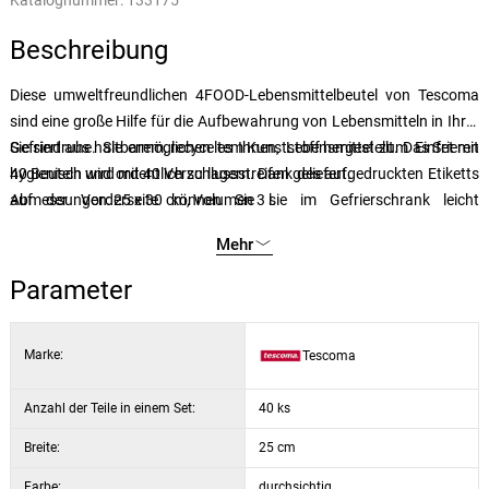
Katalognummer:
133175
Beschreibung
Diese umweltfreundlichen 4FOOD-Lebensmittelbeutel von Tescoma
sind eine große Hilfe für die Aufbewahrung von Lebensmitteln in Ihrer
Gefriertruhe. Sie ermöglichen es Ihnen, Lebensmittel zum Einfrieren
Sie sind aus haltbarem, recyceltem Kunststoff hergestellt. Das Set mit
hygienisch und ordentlich zu lagern. Dank des aufgedruckten Etiketts
40 Beuteln wird mit 40 Verschlussstreifen geliefert.
auf der Vorderseite können Sie sie im Gefrierschrank leicht
Abmessungen: 25 x 30 cm, Volumen 3 l.
unterscheiden.
Mehr
Parameter
Marke:
Tescoma
Anzahl der Teile in einem Set:
40 ks
Breite:
25 cm
Farbe:
durchsichtig