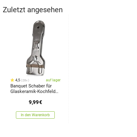
Zuletzt angesehen
4,5
auf lager
28x
Banquet Schaber für
Glaskeramik-Kochfelder
AKCENT
9,99
€
In den Warenkorb