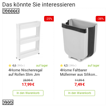
Das könnte Sie interessieren
Previous
-25%
-38%
4,6
auf lager
4,5
auf lager
592x
290x
4Home Nischenregal
4Home Faltbarer
auf Rollen Slim Jim
Mülleimer aus Silikon
Clean
23,99 €
11,99 €
17,99
€
7,49
€
In den Warenkorb
In den Warenkorb
Next