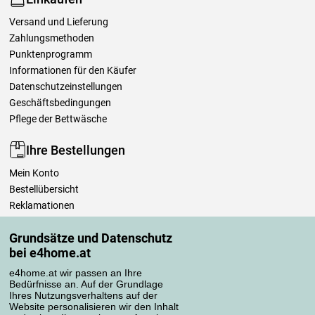
Versand und Lieferung
Zahlungsmethoden
Punktenprogramm
Informationen für den Käufer
Datenschutzeinstellungen
Geschäftsbedingungen
Pflege der Bettwäsche
Ihre Bestellungen
Mein Konto
Bestellübersicht
Reklamationen
Widerrufsbelehrung
Grundsätze und Datenschutz
Einfach mehr wissen
bei e4home.at
Richtlinien zur Verarbeitung von Bewertungen
e4home.at wir passen an Ihre
Bedürfnisse an. Auf der Grundlage
Transportarten
Ihres Nutzungsverhaltens auf der
Website personalisieren wir den Inhalt