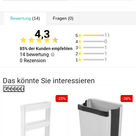
Bewertung
(14)
Fragen
(0)
4,3
11
5
0
4
1
3
85% der Kunden empfehlen
1
2
14 bewertung
1
1
0 Rezension
Das könnte Sie interessieren
Previous
-25%
-38%