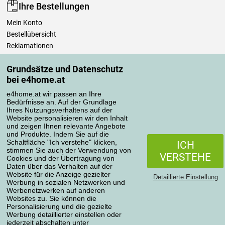
Ihre Bestellungen
Mein Konto
Bestellübersicht
Reklamationen
Widerrufsbelehrung
Grundsätze und Datenschutz
Einfach mehr wissen
bei e4home.at
Richtlinien zur Verarbeitung von Bewertungen
e4home.at wir passen an Ihre
Bedürfnisse an. Auf der Grundlage
Transportarten
Ihres Nutzungsverhaltens auf der
Website personalisieren wir den Inhalt
und zeigen Ihnen relevante Angebote
und Produkte. Indem Sie auf die
Zahlungsmethoden
Schaltfläche "Ich verstehe" klicken,
ICH
stimmen Sie auch der Verwendung von
VERSTEHE
Cookies und der Übertragung von
Daten über das Verhalten auf der
Website für die Anzeige gezielter
Detaillierte Einstellung
Werbung in sozialen Netzwerken und
Werbenetzwerken auf anderen
Websites zu. Sie können die
Personalisierung und die gezielte
Werbung detaillierter einstellen oder
Datenschutzerklärung
jederzeit abschalten unter