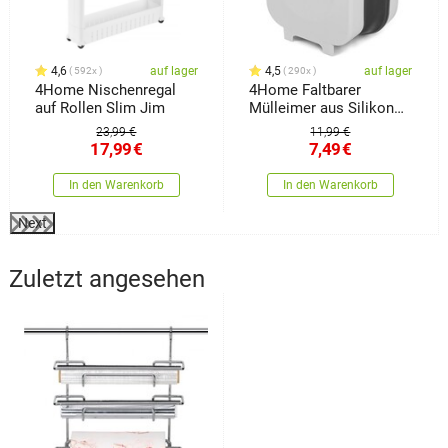
4,6
auf lager
4,5
auf lager
592x
290x
4Home Nischenregal
4Home Faltbarer
auf Rollen Slim Jim
Mülleimer aus Silikon
Clean
23,99 €
11,99 €
17,99
€
7,49
€
In den Warenkorb
In den Warenkorb
Next
Zuletzt angesehen