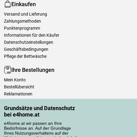
Einkaufen
Versand und Lieferung
Zahlungsmethoden
Punktenprogramm
Informationen für den Käufer
Datenschutzeinstellungen
Geschäftsbedingungen
Pflege der Bettwäsche
Ihre Bestellungen
Mein Konto
Bestellübersicht
Reklamationen
Widerrufsbelehrung
Grundsätze und Datenschutz
Einfach mehr wissen
bei e4home.at
Richtlinien zur Verarbeitung von Bewertungen
e4home.at wir passen an Ihre
Bedürfnisse an. Auf der Grundlage
Transportarten
Ihres Nutzungsverhaltens auf der