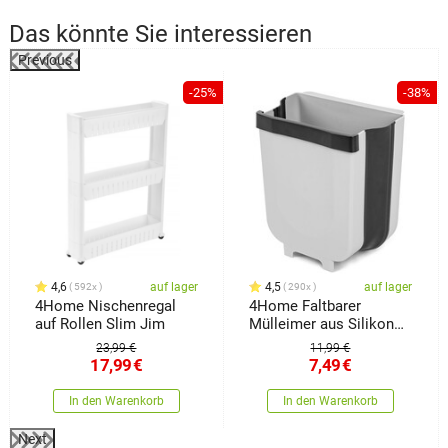
Das könnte Sie interessieren
Previous
-25%
-38%
4,6
auf lager
4,5
auf lager
592x
290x
4Home Nischenregal
4Home Faltbarer
auf Rollen Slim Jim
Mülleimer aus Silikon
Clean
23,99 €
11,99 €
17,99
€
7,49
€
In den Warenkorb
In den Warenkorb
Next