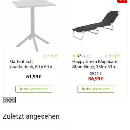
auf lager
3,5
auf lager
41x
Gartentisch,
Happy Green Klappbare
quadratisch, 60 x 60 x
Strandliege, 186 x 53 x
77,5 cm, weiß
24 cm
39,99 €
51,99
€
36,99
€
In den Warenkorb
In den Warenkorb
Next
Zuletzt angesehen