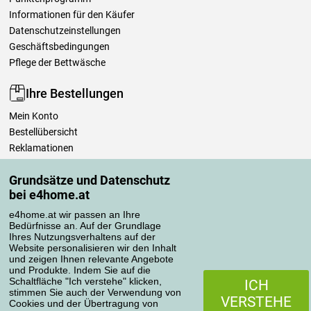
Informationen für den Käufer
Datenschutzeinstellungen
Geschäftsbedingungen
Pflege der Bettwäsche
Ihre Bestellungen
Mein Konto
Bestellübersicht
Reklamationen
Widerrufsbelehrung
Grundsätze und Datenschutz
Einfach mehr wissen
bei e4home.at
Richtlinien zur Verarbeitung von Bewertungen
e4home.at wir passen an Ihre
Bedürfnisse an. Auf der Grundlage
Transportarten
Ihres Nutzungsverhaltens auf der
Website personalisieren wir den Inhalt
und zeigen Ihnen relevante Angebote
und Produkte. Indem Sie auf die
Zahlungsmethoden
Schaltfläche "Ich verstehe" klicken,
ICH
stimmen Sie auch der Verwendung von
VERSTEHE
Cookies und der Übertragung von