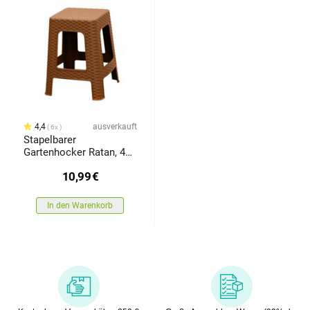
4,4
ausverkauft
6x
Stapelbarer
Gartenhocker Ratan, 45
x 35,5 x 35,5 cm, Ocker
10,99
€
In den Warenkorb