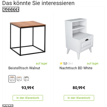
Das könnte Sie interessieren
Previous
%
auf lager
5,0
auf lager
2x
Beistelltisch Walnut
Nachttisch BD White
93,99
€
80,99
€
In den Warenkorb
In den Warenkorb
Next