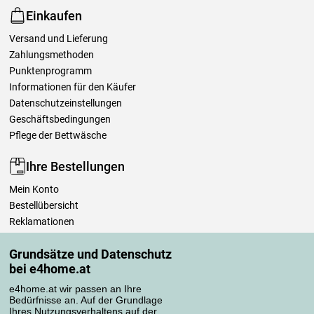
Einkaufen
Versand und Lieferung
Zahlungsmethoden
Punktenprogramm
Informationen für den Käufer
Datenschutzeinstellungen
Geschäftsbedingungen
Pflege der Bettwäsche
Ihre Bestellungen
Mein Konto
Bestellübersicht
Reklamationen
Widerrufsbelehrung
Grundsätze und Datenschutz
Einfach mehr wissen
bei e4home.at
Richtlinien zur Verarbeitung von Bewertungen
e4home.at wir passen an Ihre
Bedürfnisse an. Auf der Grundlage
Transportarten
Ihres Nutzungsverhaltens auf der