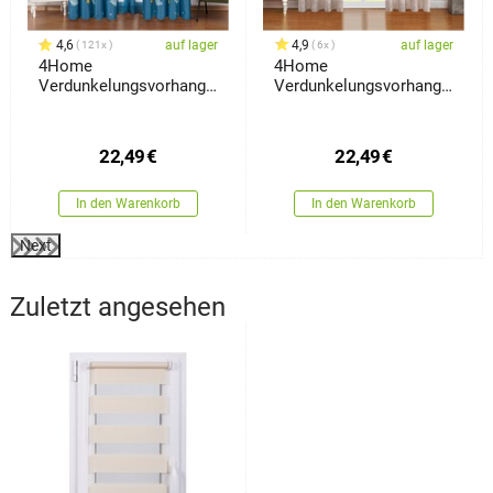
4,6
auf lager
4,9
auf lager
121x
6x
4Home
4Home
Verdunkelungsvorhang
Verdunkelungsvorhang
Space, 150 x 250 cm
Marble, 150 x 250 cm
22,49
€
22,49
€
In den Warenkorb
In den Warenkorb
Next
Zuletzt angesehen