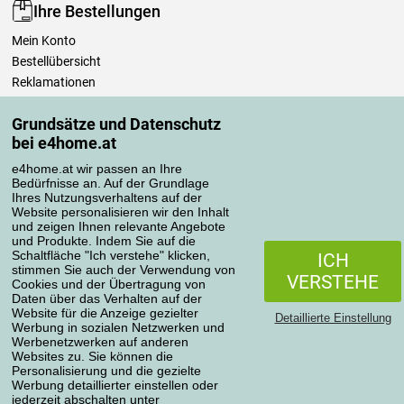
Ihre Bestellungen
Mein Konto
Bestellübersicht
Reklamationen
Widerrufsbelehrung
Grundsätze und Datenschutz
Einfach mehr wissen
bei e4home.at
Richtlinien zur Verarbeitung von Bewertungen
e4home.at wir passen an Ihre
Bedürfnisse an. Auf der Grundlage
Transportarten
Ihres Nutzungsverhaltens auf der
Website personalisieren wir den Inhalt
und zeigen Ihnen relevante Angebote
und Produkte. Indem Sie auf die
Zahlungsmethoden
Schaltfläche "Ich verstehe" klicken,
ICH
stimmen Sie auch der Verwendung von
VERSTEHE
Cookies und der Übertragung von
Daten über das Verhalten auf der
Website für die Anzeige gezielter
Detaillierte Einstellung
Werbung in sozialen Netzwerken und
Werbenetzwerken auf anderen
Websites zu. Sie können die
Personalisierung und die gezielte
Werbung detaillierter einstellen oder
Datenschutzerklärung
jederzeit abschalten unter