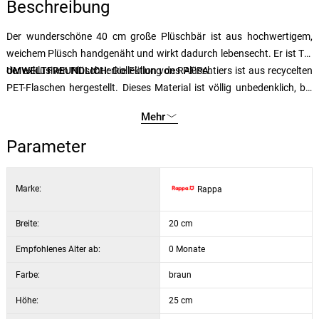
Beschreibung
Der wunderschöne 40 cm große Plüschbär ist aus hochwertigem,
weichem Plüsch handgenäht und wirkt dadurch lebensecht. Er ist Teil
der exklusiven Plüschtierkollektion von RAPPA.
UMWELTFREUNDLICH:
Die Füllung des Plüschtiers ist aus recycelten
PET-Flaschen hergestellt. Dieses Material ist völlig unbedenklich, bei
der Berührung nicht von herkömmlicher Füllung zu unterscheiden und
Mehr
für die Sicherheit der Kleinsten zertifiziert. Wir haben uns entschieden,
den grünen Weg mit der geringstmöglichen Belastung für die Umwelt
Parameter
zu gehen - den ECO-FRIENDLY Weg.
Marke:
Rappa
Breite:
20 cm
Empfohlenes Alter ab:
0 Monate
Farbe:
braun
Höhe:
25 cm