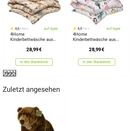
4,6
auf lager
4,9
auf lager
96x
5x
4Home
4Home
Kinderbettwäsche aus
Kinderbettwäsche aus
Baumwolle Dino World,
Baumwolle Fairytale
28,99
€
28,99
€
140 x 200 cm, 70 x 90
Dream, 140 x 200 cm, 70
cm
x 90 cm
In den Warenkorb
In den Warenkorb
Next
Zuletzt angesehen