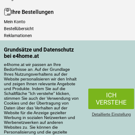
Ihre Bestellungen
Mein Konto
Bestellübersicht
Reklamationen
Widerrufsbelehrung
Grundsätze und Datenschutz
Einfach mehr wissen
bei e4home.at
Richtlinien zur Verarbeitung von Bewertungen
e4home.at wir passen an Ihre
Bedürfnisse an. Auf der Grundlage
Transportarten
Ihres Nutzungsverhaltens auf der
Website personalisieren wir den Inhalt
und zeigen Ihnen relevante Angebote
und Produkte. Indem Sie auf die
Zahlungsmethoden
Schaltfläche "Ich verstehe" klicken,
ICH
stimmen Sie auch der Verwendung von
VERSTEHE
Cookies und der Übertragung von
Daten über das Verhalten auf der
Website für die Anzeige gezielter
Detaillierte Einstellung
Werbung in sozialen Netzwerken und
Werbenetzwerken auf anderen
Websites zu. Sie können die
Personalisierung und die gezielte