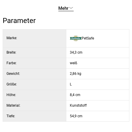
Mehr
Parameter
Marke:
PetSafe
Breite:
34,3 cm
Farbe:
weiß
Gewicht:
2,86 kg
Größe:
L
Höhe:
8,4 cm
Material:
Kunststoff
Tiefe:
54,9 cm