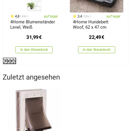
4,8
auf lager
3,4
auf lager
45x
26x
4Home Blumenständer
4Home Hundebett
Level, Weiß
Woof, 62 x 47 cm
31,99
€
22,49
€
In den Warenkorb
In den Warenkorb
Next
Zuletzt angesehen