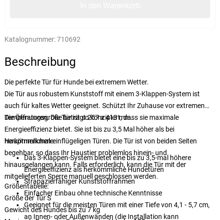
In den Warenkorb
Katalognummer:
710692
Beschreibung
Die perfekte Tür für Hunde bei extremem Wetter.
Die Tür aus robustem Kunststoff mit einem 3-Klappen-System ist
auch für kaltes Wetter geeignet. Schützt Ihr Zuhause vor extremen
Temperaturen. Die Tür ist so konzipiert, dass sie maximale
Die Öffnungsgröße beträgt 257 x 413 mm.
Energieeffizienz bietet. Sie ist bis zu 3,5 Mal höher als bei
herkömmlichen einflügeligen Türen. Die Tür ist von beiden Seiten
Hauptmerkmale:
begehbar, so dass Ihr Haustier problemlos hinein- und
Das 3-Klappen-System bietet eine bis zu 3,5-mal höhere
hinausgelangen kann. Falls erforderlich, kann die Tür mit der
Energieeffizienz als herkömmliche Hundetüren
mitgelieferten Sperre manuell geschlossen werden.
Strapazierfähiger Kunststoffrahmen
Größentabelle:
Einfacher Einbau ohne technische Kenntnisse
Größe der Tür S
Geeignet für die meisten Türen mit einer Tiefe von 4,1 - 5,7 cm,
Gewicht des Hundes bis zu 7 kg
an Innen- oder Außenwänden (die Installation kann