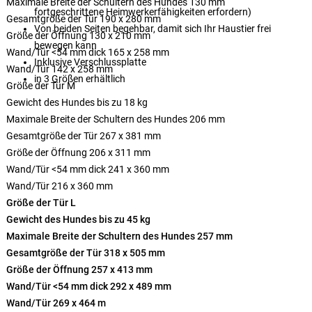
Maximale Breite der Schultern des Hundes 130 mm
fortgeschrittene Heimwerkerfähigkeiten erfordern)
Gesamtgröße der Tür 190 x 280 mm
Von beiden Seiten begehbar, damit sich Ihr Haustier frei
Größe der Öffnung 130 x 210 mm
bewegen kann
Wand/Tür <54 mm dick 165 x 258 mm
Inklusive Verschlussplatte
Wand/Tür 142 x 258 mm
in 3 Größen erhältlich
Größe der Tür M
Gewicht des Hundes bis zu 18 kg
Maximale Breite der Schultern des Hundes 206 mm
Gesamtgröße der Tür 267 x 381 mm
Größe der Öffnung 206 x 311 mm
Wand/Tür <54 mm dick 241 x 360 mm
Wand/Tür 216 x 360 mm
Größe der Tür L
Gewicht des Hundes bis zu 45 kg
Maximale Breite der Schultern des Hundes 257 mm
Gesamtgröße der Tür 318 x 505 mm
Größe der Öffnung 257 x 413 mm
Wand/Tür <54 mm dick 292 x 489 mm
Wand/Tür 269 x 464 m