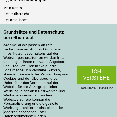
Mein Konto
Bestellübersicht
Reklamationen
Widerrufsbelehrung
Grundsätze und Datenschutz
Einfach mehr wissen
bei e4home.at
Richtlinien zur Verarbeitung von Bewertungen
e4home.at wir passen an Ihre
Bedürfnisse an. Auf der Grundlage
Transportarten
Ihres Nutzungsverhaltens auf der
Website personalisieren wir den Inhalt
und zeigen Ihnen relevante Angebote
und Produkte. Indem Sie auf die
Zahlungsmethoden
Schaltfläche "Ich verstehe" klicken,
ICH
stimmen Sie auch der Verwendung von
VERSTEHE
Cookies und der Übertragung von
Daten über das Verhalten auf der
Website für die Anzeige gezielter
Detaillierte Einstellung
Werbung in sozialen Netzwerken und
Werbenetzwerken auf anderen
Websites zu. Sie können die
Personalisierung und die gezielte
Werbung detaillierter einstellen oder
Datenschutzerklärung
jederzeit abschalten unter
Datenschutzeinstellungen