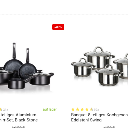
-40%
auf lager
21x
59x
teiliges Aluminium-
Banquet 8-teiliges Kochgesch
irr-Set, Black Stone
Edelstahl Swing
128,99 €
78,99 €