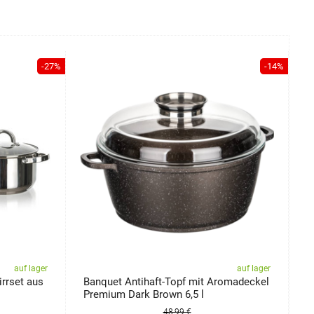
-27%
-14%
auf lager
auf lager
irrset aus
Banquet Antihaft-Topf mit Aromadeckel
B
Premium Dark Brown 6,5 l
48,99 €