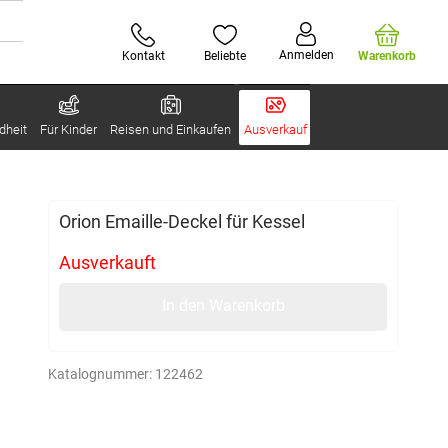
Anmelden
Kontakt
Beliebte
Warenkorb
dheit
Für Kinder
Reisen und Einkaufen
Ausverkauf
Orion Emaille-Deckel für Kessel
Ausverkauft
In den Warenkorb
Katalognummer:
122462