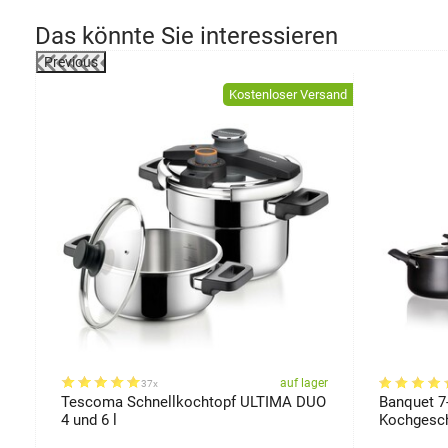
Das könnte Sie interessieren
Previous
Kostenloser Versand
er
auf lager
37x
Tescoma Schnellkochtopf ULTIMA DUO
Banquet 7-
4 und 6 l
Kochgesch