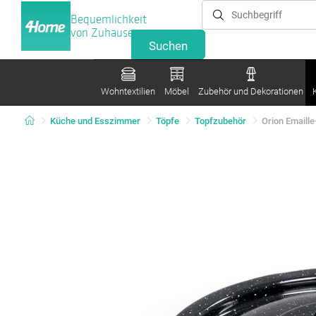
Bequemlichkeit
von Zuhause
Wohntextilien
Möbel
Zubehör und Dekorationen
Küche und Esszimmer
Töpfe
Topfzubehör
Orion Emaille