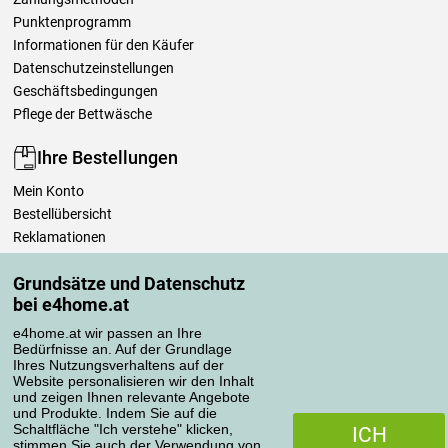
Punktenprogramm
Informationen für den Käufer
Datenschutzeinstellungen
Geschäftsbedingungen
Pflege der Bettwäsche
Ihre Bestellungen
Mein Konto
Bestellübersicht
Reklamationen
Widerrufsbelehrung
Grundsätze und Datenschutz
Einfach mehr wissen
bei e4home.at
Richtlinien zur Verarbeitung von Bewertungen
e4home.at wir passen an Ihre
Bedürfnisse an. Auf der Grundlage
Transportarten
Ihres Nutzungsverhaltens auf der
Website personalisieren wir den Inhalt
und zeigen Ihnen relevante Angebote
und Produkte. Indem Sie auf die
Zahlungsmethoden
Schaltfläche "Ich verstehe" klicken,
ICH
stimmen Sie auch der Verwendung von