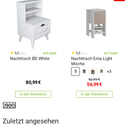
5,0
auf lager
5,0
auf lager
2x
1x
Nachttisch BD White
Nachttisch Ema Light
Mocha
+3
62,99 €
80,99
€
56,99
€
In den Warenkorb
In den Warenkorb
Next
Zuletzt angesehen