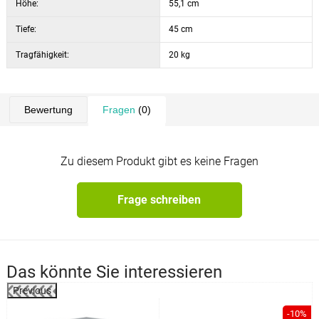
Höhe:
55,1 cm
Tiefe:
45 cm
Tragfähigkeit:
20 kg
Bewertung
Fragen
(0)
Zu diesem Produkt gibt es keine Fragen
Frage schreiben
Das könnte Sie interessieren
Previous
%
-10%