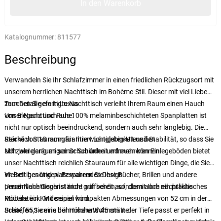
In den Warenkorb
Katalognummer:
811577
Beschreibung
Verwandeln Sie Ihr Schlafzimmer in einen friedlichen Rückzugsort mit
unserem herrlichen Nachttisch im Bohème-Stil. Dieser mit viel Liebe
zum Detail gefertigte Nachttisch verleiht Ihrem Raum einen Hauch
Tauchen Sie ein in Luxus
von Eleganz und Ruhe.
Unser Nachttisch aus 100% melaminbeschichteten Spanplatten ist
nicht nur optisch beeindruckend, sondern auch sehr langlebig. Die
Stärke von 18 mm garantiert Langlebigkeit und Stabilität, so dass Sie
Reichlich Stauraum für Ihre wichtigsten Utensilien
sich jahrelang an seiner Schönheit erfreuen können.
Mit zwei geräumigen Schubladen und mehreren Einlegeböden bietet
unser Nachttisch reichlich Stauraum für alle wichtigen Dinge, die Sie
im Bett benötigen. Bewahren Sie Ihre Bücher, Brillen und andere
Vielseitiges und platzsparendes Design
persönliche Gegenstände griffbereit auf, damit Ihre nächtliche
Unser Nachttisch ist nicht nur schön, sondern auch ein praktisches
Routine ein Kinderspiel wird.
Möbelstück. Mit seinen kompakten Abmessungen von 52 cm in der
Breite, 55,1 cm in der Höhe und 45 cm in der Tiefe passt er perfekt in
Schaffen Sie eine böhmische Wohnstätte