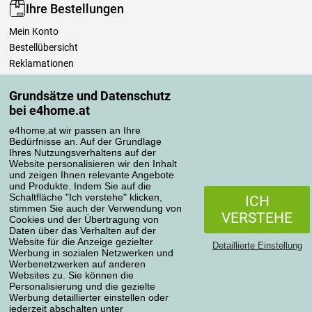
Ihre Bestellungen
Mein Konto
Bestellübersicht
Reklamationen
Widerrufsbelehrung
Grundsätze und Datenschutz
Einfach mehr wissen
bei e4home.at
Richtlinien zur Verarbeitung von Bewertungen
e4home.at wir passen an Ihre
Bedürfnisse an. Auf der Grundlage
Transportarten
Ihres Nutzungsverhaltens auf der
Website personalisieren wir den Inhalt
und zeigen Ihnen relevante Angebote
und Produkte. Indem Sie auf die
Zahlungsmethoden
Schaltfläche "Ich verstehe" klicken,
ICH
stimmen Sie auch der Verwendung von
VERSTEHE
Cookies und der Übertragung von
Daten über das Verhalten auf der
Website für die Anzeige gezielter
Detaillierte Einstellung
Werbung in sozialen Netzwerken und
Werbenetzwerken auf anderen
Websites zu. Sie können die
Personalisierung und die gezielte
Werbung detaillierter einstellen oder
Datenschutzerklärung
jederzeit abschalten unter