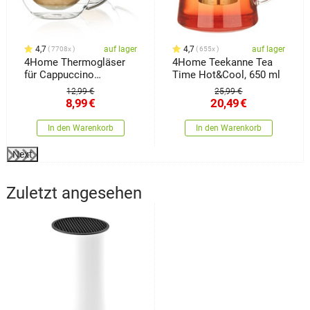
4,7
auf lager
4,7
auf lager
7708x
655x
4Home Thermogläser
4Home Teekanne Tea
für Cappuccino
Time Hot&Cool, 650 ml
Hot&Cool 280 ml, 2
12,99 €
25,99 €
Stück
8,99
€
20,49
€
In den Warenkorb
In den Warenkorb
Next
Zuletzt angesehen