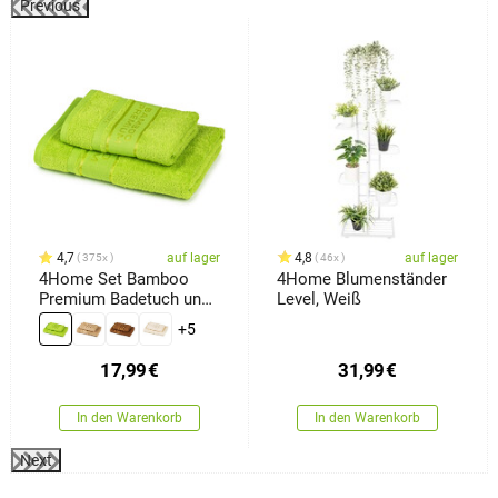
Previous
%
4,7
auf lager
4,8
auf lager
375x
46x
4Home Set Bamboo
4Home Blumenständer
Premium Badetuch und
Level, Weiß
Handtuch Grün, 70 x 140
+5
cm, 50 x 100 cm
17,99
€
31,99
€
In den Warenkorb
In den Warenkorb
Next