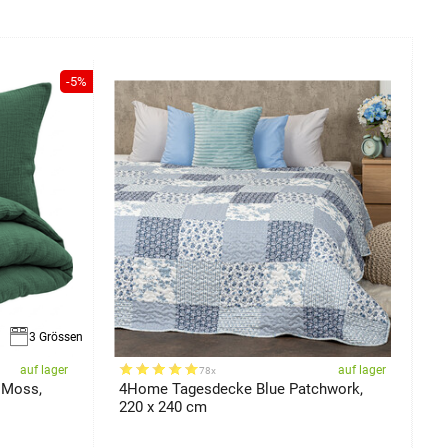
-5%
3 Grössen
auf lager
auf lager
78x
 Moss,
4Home Tagesdecke Blue Patchwork,
4
220 x 240 cm