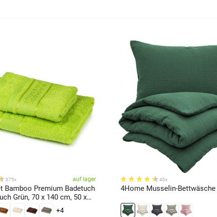
auf lager
375x
40x
t Bamboo Premium Badetuch
4Home Musselin-Bettwäsche
ch Grün, 70 x 140 cm, 50 x
+4