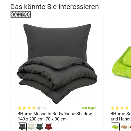
Das könnte Sie interessieren
Previous
-46%
er
auf lager
11x
 x
4Home Musselin-Bettwäsche Shadow,
4Home Se
140 x 200 cm, 70 x 90 cm
und Handtu
100 cm