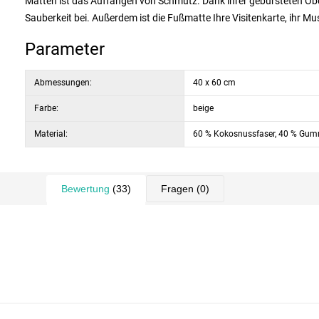
Matten ist das Auffangen von Schmutz. Dank ihrer gebürsteten Ober
Sauberkeit bei. Außerdem ist die Fußmatte Ihre Visitenkarte, ihr Mu
Parameter
Abmessungen:
40 x 60 cm
Farbe:
beige
Material:
60 % Kokosnussfaser, 40 % Gum
Bewertung
(33)
Fragen
(0)