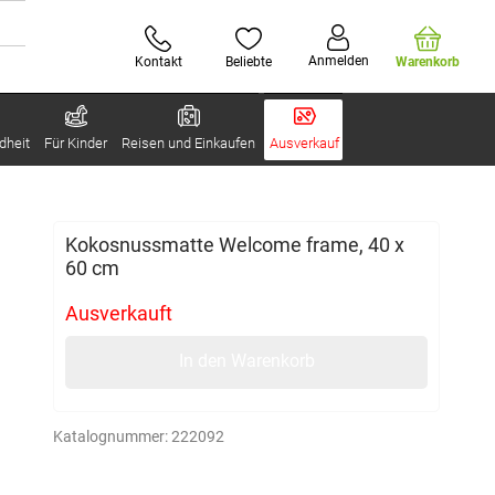
Anmelden
Kontakt
Beliebte
Warenkorb
dheit
Für Kinder
Reisen und Einkaufen
Ausverkauf
Kokosnussmatte Welcome frame, 40 x
60 cm
Ausverkauft
In den Warenkorb
Katalognummer:
222092