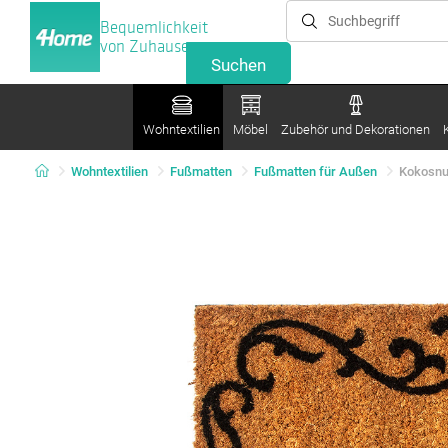
Bequemlichkeit
von Zuhause
Wohntextilien
Möbel
Zubehör und Dekorationen
Wohntextilien
Fußmatten
Fußmatten für Außen
Kokosnu