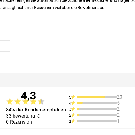
fläche reinigen sie automatisch die Schuhe aller Besucher und tragen s
ster sagt nicht nur Besuchern viel über die Bewohner aus.
mi
4,3
23
5
5
4
2
3
84% der Kunden empfehlen
2
2
33 bewertung
1
1
0 Rezension