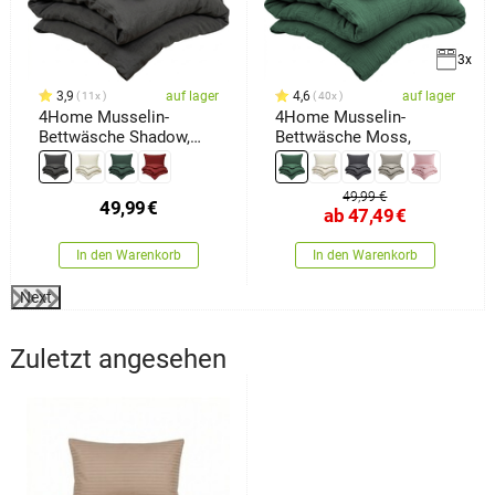
3x
3,9
auf lager
4,6
auf lager
11x
40x
4Home Musselin-
4Home Musselin-
Bettwäsche Shadow,
Bettwäsche Moss,
140 x 200 cm, 70 x 90
cm
49,99 €
49,99
€
ab
47,49
€
In den Warenkorb
In den Warenkorb
Next
Zuletzt angesehen