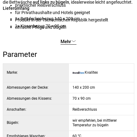
die Bettwäsche
auf links zu bügeln
, idealerweise leicht angefeuchtet.
praktischer Reißverschluss
Lieferumfang
für Privathaushalte und Hotels geeignet
1× Bettdeckenbezug 140 × 200 cm
Produkt in der Tschechischen Republik hergestellt
1× Kissenbezug 70 × 90 cm
einfache Pflege und Bügeln
Mehr
Parameter
Marke:
Kvalitex
Abmessungen der Decke:
140 x 200 cm
Abmessungen des Kissens:
70 x 90 cm
Anschalten:
Reißverschluss
wir empfehlen, bei mittlerer
Bügeln:
Temperatur zu bügeln
Empfohlenes Waschen:
60 °C