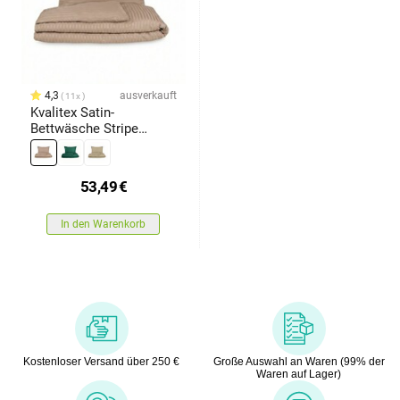
4,3
ausverkauft
11x
Kvalitex Satin-
Bettwäsche Stripe
Beige, 140 x 200 cm, 70
x 90 cm
53,49
€
In den Warenkorb
Kostenloser Versand über 250 €
Große Auswahl an Waren (99% der
Waren auf Lager)