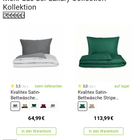
Kollektion
Previous
3,5
beim lieferanten
3,0
auf lager
3x
2x
Kvalitex Satin-
Kvalitex Satin-
Bettwäsche
Bettwäsche Stripe
dunkelgrau/hellgrau, 140
Dunkelgrün, 240 x 220
× 200 cm, 70 × 90 cm
cm, 2 St. 70 x 90 cm
64,99
€
113,99
€
In den Warenkorb
In den Warenkorb