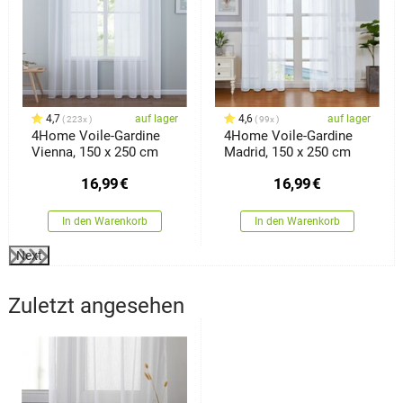
4,7
auf lager
4,6
auf lager
223x
99x
4Home Voile-Gardine
4Home Voile-Gardine
Vienna, 150 x 250 cm
Madrid, 150 x 250 cm
16,99
€
16,99
€
In den Warenkorb
In den Warenkorb
Next
Zuletzt angesehen