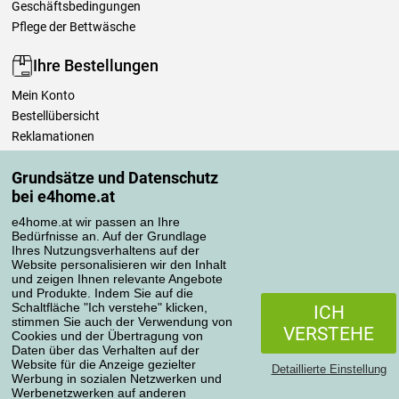
Geschäftsbedingungen
Pflege der Bettwäsche
Ihre Bestellungen
Mein Konto
Bestellübersicht
Reklamationen
Widerrufsbelehrung
Grundsätze und Datenschutz
Einfach mehr wissen
bei e4home.at
Richtlinien zur Verarbeitung von Bewertungen
e4home.at wir passen an Ihre
Bedürfnisse an. Auf der Grundlage
Transportarten
Ihres Nutzungsverhaltens auf der
Website personalisieren wir den Inhalt
und zeigen Ihnen relevante Angebote
und Produkte. Indem Sie auf die
Zahlungsmethoden
Schaltfläche "Ich verstehe" klicken,
ICH
stimmen Sie auch der Verwendung von
VERSTEHE
Cookies und der Übertragung von
Daten über das Verhalten auf der
Website für die Anzeige gezielter
Detaillierte Einstellung
Werbung in sozialen Netzwerken und
Werbenetzwerken auf anderen