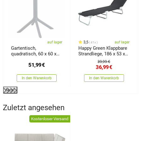
auf lager
3,5
auf lager
41x
Gartentisch,
Happy Green Klappbare
quadratisch, 60 x 60 x
Strandliege, 186 x 53 x
77,5 cm, weiß
24 cm
39,99 €
51,99
€
36,99
€
In den Warenkorb
In den Warenkorb
Next
Zuletzt angesehen
Kostenloser Versand