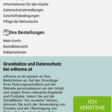
Informationen für den Käufer
Datenschutzeinstellungen
Geschäftsbedingungen
Pflege der Bettwäsche
Ihre Bestellungen
Mein Konto
Bestellübersicht
Reklamationen
Widerrufsbelehrung
Grundsätze und Datenschutz
Einfach mehr wissen
bei e4home.at
Richtlinien zur Verarbeitung von Bewertungen
e4home.at wir passen an Ihre
Bedürfnisse an. Auf der Grundlage
Transportarten
Ihres Nutzungsverhaltens auf der
Website personalisieren wir den Inhalt
und zeigen Ihnen relevante Angebote
und Produkte. Indem Sie auf die
Zahlungsmethoden
Schaltfläche "Ich verstehe" klicken,
ICH
stimmen Sie auch der Verwendung von
VERSTEHE
Cookies und der Übertragung von