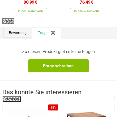
80,99
€
76,49
€
In den Warenkorb
In den Warenkorb
Next
Bewertung
Fragen
(0)
Zu diesem Produkt gibt es keine Fragen
Frage schreiben
Das könnte Sie interessieren
Previous
%
-18%