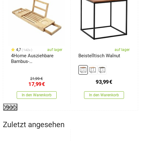
4,7
auf lager
auf lager
142x
4Home Ausziehbare
Beistelltisch Walnut
Bambus-
Badewannenablage
Royal
21,99 €
93,99
€
17,99
€
In den Warenkorb
In den Warenkorb
Next
Zuletzt angesehen