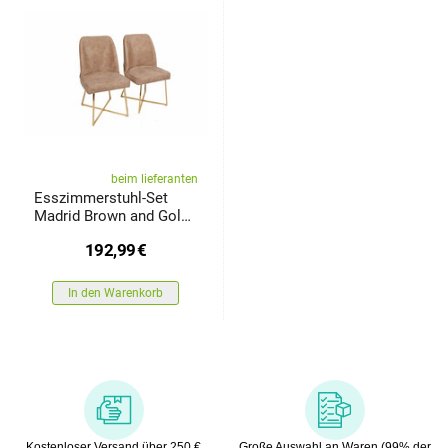
beim lieferanten
Esszimmerstuhl-Set
Madrid Brown and Gold,
2 Stück
192,99
€
In den Warenkorb
Kostenloser Versand über 250 €
Große Auswahl an Waren (99% der