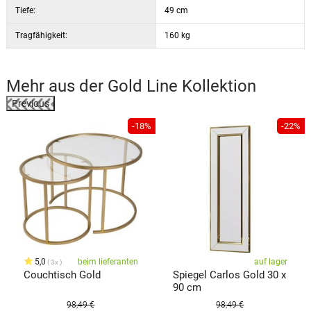
Tiefe:
49 cm
Tragfähigkeit:
160 kg
Mehr aus der
Gold Line
Kollektion
Previous
%
-18%
-22%
5,0
beim lieferanten
auf lager
3x
Couchtisch Gold
Spiegel Carlos Gold 30 x
90 cm
98,49 €
98,49 €