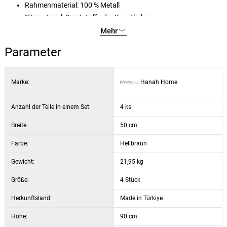
Rahmenmaterial: 100 % Metall
Sitzmaterial: Samtstoff oder Kunstleder
Material der Beine: Metall
Mehr
Belastbarkeit: 160 kg
Parameter
Marke:
Hanah Home
Anzahl der Teile in einem Set:
4 ks
Breite:
50 cm
Farbe:
Hellbraun
Gewicht:
21,95 kg
Größe:
4 Stück
Herkunftsland:
Made in Türkiye
Höhe:
90 cm