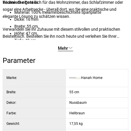
Räume. Er eignet sich für das Wohnzimmer, das Schlafzimmer oder
Technische Details
sogar eine Arbeitsecke - überall dort, wo Sie eine praktische und
Material: 100% melaminbeschichtete Spanplatte
elegante Lösung zu schätzen wissen.
Dicke: 16 mm
Breite: 55 cm
Verwandeln Sie Ihr Zuhause mit diesem stilvollen und praktischen
Höhe: 47 cm
Beistelltisch. Bestellen Sie ihn noch heute und verleihen Sie Ihrer
Tiefe: 40 cm
Einrichtung einen neuen Touch.
Farbe: Walnuss hell
Mehr
Parameter
Marke:
Hanah Home
Breite:
55 cm
Dekor:
Nussbaum
Farbe:
Hellbraun
Gewicht:
17,55 kg