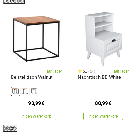
Previous
%
auf lager
5,0
auf lager
2x
Beistelltisch Walnut
Nachttisch BD White
93,99
€
80,99
€
In den Warenkorb
In den Warenkorb
Next